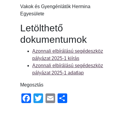
Vakok és Gyengénlátók Hermina
Egyesülete
Letölthető
dokumentumok
Azonnali elbírálású segédeszköz
pályázat 2025-1 kiírás
Azonnali elbírálású segédeszköz
pályázat 2025-1 adatlap
Megosztás
Facebook
Twitter
Email
Ossza
meg