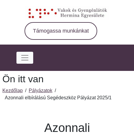
Ugrás
a
fő
régióra
Támogassa munkánkat
Ön itt van
Kezdőlap
/
Pályázatok
/
Azonnali elbírálású Segédeszköz Pályázat 2025/1
Azonnali