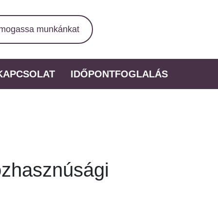
mogassa munkánkat
KAPCSOLAT
IDŐPONTFOGLALÁS
özhasznúsági