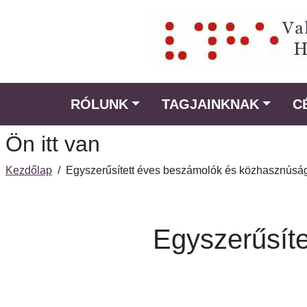
Ugrás
a
fő
régióra
RÓLUNK
TAGJAINKNAK
C
Ön itt van
Kezdőlap
/
Egyszerűsített éves beszámolók és közhasznúság
Egyszerűsít