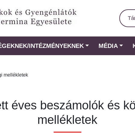
Tá
ÉGEKNEK/INTÉZMÉNYEKNEK
MÉDIA
i mellékletek
ett éves beszámolók és k
mellékletek