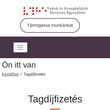
Ugrás
a
fő
régióra
Támogassa munkánkat
Ön itt van
Kezdőlap
/
Tagdíjfizetés
Tagdíjfizetés