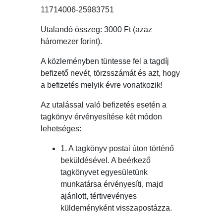
11714006-25983751
Utalandó összeg: 3000 Ft (azaz
háromezer forint).
A közleményben tüntesse fel a tagdíj
befizető nevét, törzsszámát és azt, hogy
a befizetés melyik évre vonatkozik!
Az utalással való befizetés esetén a
tagkönyv érvényesítése két módon
lehetséges:
1. A tagkönyv postai úton történő
beküldésével. A beérkező
tagkönyvet egyesületünk
munkatársa érvényesíti, majd
ajánlott, tértivevényes
küldeményként visszapostázza.