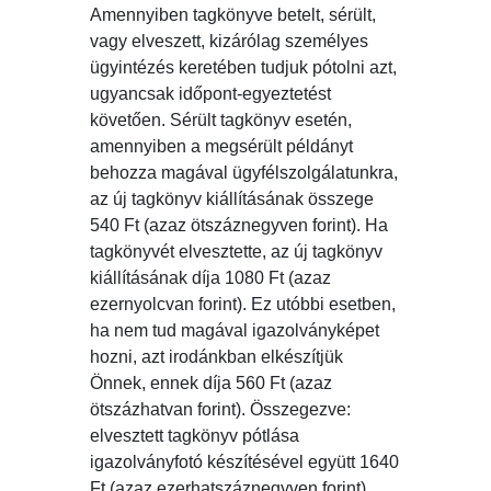
Amennyiben tagkönyve betelt, sérült,
vagy elveszett, kizárólag személyes
ügyintézés keretében tudjuk pótolni azt,
ugyancsak időpont-egyeztetést
követően. Sérült tagkönyv esetén,
amennyiben a megsérült példányt
behozza magával ügyfélszolgálatunkra,
az új tagkönyv kiállításának összege
540 Ft (azaz ötszáznegyven forint). Ha
tagkönyvét elvesztette, az új tagkönyv
kiállításának díja 1080 Ft (azaz
ezernyolcvan forint). Ez utóbbi esetben,
ha nem tud magával igazolványképet
hozni, azt irodánkban elkészítjük
Önnek, ennek díja 560 Ft (azaz
ötszázhatvan forint). Összegezve:
elvesztett tagkönyv pótlása
igazolványfotó készítésével együtt 1640
Ft (azaz ezerhatszáznegyven forint).