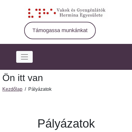
Ugrás
a
fő
régióra
Támogassa munkánkat
Ön itt van
Kezdőlap
/
Pályázatok
Pályázatok