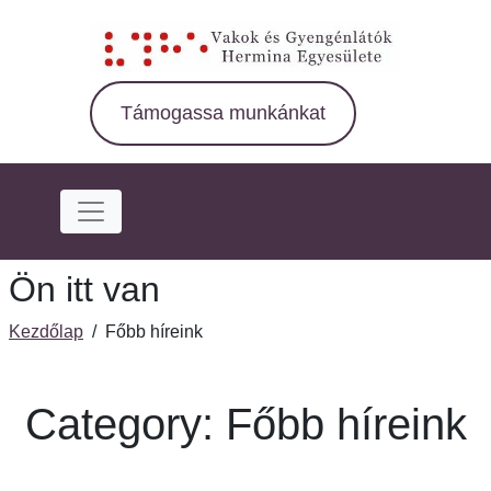
Ugrás
a
fő
régióra
Támogassa munkánkat
Ön itt van
Kezdőlap
/
Főbb híreink
Category: Főbb híreink