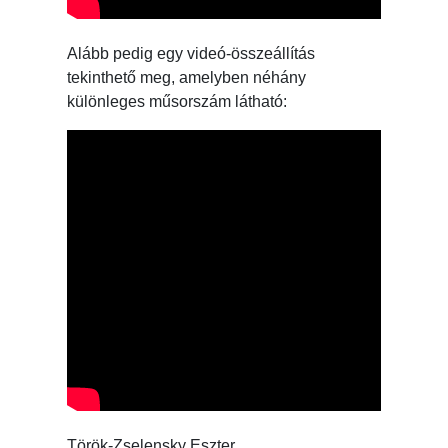
Alább pedig egy videó-összeállítás
tekinthető meg, amelyben néhány
különleges műsorszám látható:
Török-Zselensky Eszter