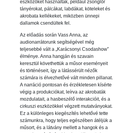
eszközöket használtak, például zsonglőr
tányérokat, pálcákat, labdákat, köteleket és
akrobata kellékeket, miközben ünnepi
dallamok csendültek fel.
Az előadás során Vass Anna, az
audionarrátorunk segítségével még
teljesebbé vált a „Karácsonyi Csodashow”
élménye. Anna hangján és szavain
keresztül követhettük a műsor eseményeit
és történéseit, így a látássérült nézők
számára is élvezhetővé vált minden pillanat.
A narráció pontosan és érzékletesen kísérte
végig a produkciókat, leírva az akrobaták
mozdulatait, a hasbeszélő interakcióit, és a
cirkuszi eszközökkel végzett mutatványokat.
Ez a különleges kiegészítés lehetővé tette
számunkra, hogy teljes egészében átéljük a
műsort, és a látvány mellett a hangok és a