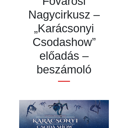
Fővárosi
Nagycirkusz –
„Karácsonyi
Csodashow”
előadás –
beszámoló