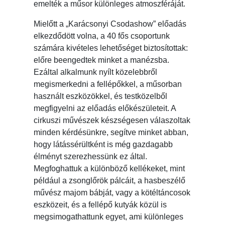
emelték a műsor különleges atmoszféráját.
Mielőtt a „Karácsonyi Csodashow” előadás
elkezdődött volna, a 40 fős csoportunk
számára kivételes lehetőséget biztosítottak:
előre beengedtek minket a manézsba.
Ezáltal alkalmunk nyílt közelebbről
megismerkedni a fellépőkkel, a műsorban
használt eszközökkel, és testközelből
megfigyelni az előadás előkészületeit. A
cirkuszi művészek készségesen válaszoltak
minden kérdésünkre, segítve minket abban,
hogy látássérültként is még gazdagabb
élményt szerezhessünk ez által.
Megfoghattuk a különböző kellékeket, mint
például a zsonglőrök pálcáit, a hasbeszélő
művész majom bábját, vagy a kötéltáncosok
eszközeit, és a fellépő kutyák közül is
megsimogathattunk egyet, ami különleges