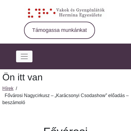
Ugrás
a
fő
régióra
Támogassa munkánkat
Ön itt van
Hírek
/
Fővárosi Nagycirkusz – „Karácsonyi Csodashow” előadás –
beszámoló