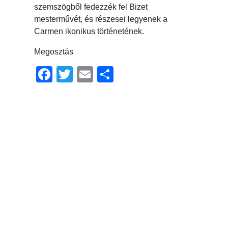
szemszögből fedezzék fel Bizet
mesterművét, és részesei legyenek a
Carmen ikonikus történetének.
Megosztás
Facebook
Twitter
Email
Ossza
meg