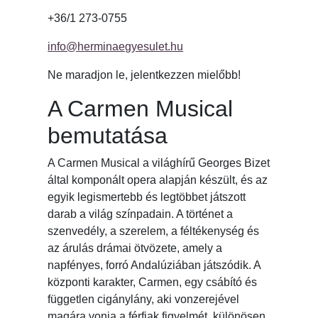
+36/1 273-0755
info@herminaegyesulet.hu
Ne maradjon le, jelentkezzen mielőbb!
A Carmen Musical
bemutatása
A Carmen Musical a világhírű Georges Bizet
által komponált opera alapján készült, és az
egyik legismertebb és legtöbbet játszott
darab a világ színpadain. A történet a
szenvedély, a szerelem, a féltékenység és
az árulás drámai ötvözete, amely a
napfényes, forró Andalúziában játszódik. A
központi karakter, Carmen, egy csábító és
független cigánylány, aki vonzerejével
magára vonja a férfiak figyelmét, különösen