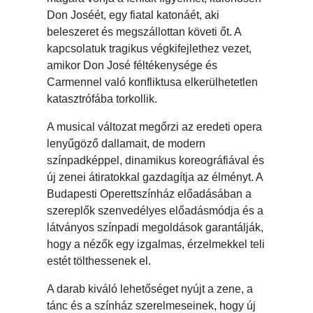
Don Joséét, egy fiatal katonáét, aki
beleszeret és megszállottan követi őt. A
kapcsolatuk tragikus végkifejlethez vezet,
amikor Don José féltékenysége és
Carmennel való konfliktusa elkerülhetetlen
katasztrófába torkollik.
A musical változat megőrzi az eredeti opera
lenyűgöző dallamait, de modern
színpadképpel, dinamikus koreográfiával és
új zenei átiratokkal gazdagítja az élményt. A
Budapesti Operettszínház előadásában a
szereplők szenvedélyes előadásmódja és a
látványos színpadi megoldások garantálják,
hogy a nézők egy izgalmas, érzelmekkel teli
estét tölthessenek el.
A darab kiváló lehetőséget nyújt a zene, a
tánc és a színház szerelmeseinek, hogy új