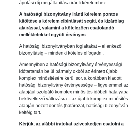
ápolási díj megállapítása iránti kérelemhez.
A hatósági bizonyítvány iránti kérelem pontos
kitöltése a kérelem elbírálását segíti, és kizárólag
aláírással, valamint a kötelezően csatolandó
mellékletekkel együtt érvényes.
A hatósági bizonyítványban foglaltakat – ellenkező
bizonyításig – mindenki köteles elfogadni.
Amennyiben a hatósági bizonyítvány érvényességi
időtartamán belül bármely okból az érintett újabb
komplex minősítésére kerül sor, a korábban kiadott
hatósági bizonyítvány érvényessége – figyelemmel a
alapjául szolgáló komplex minősítés időbeli hatályáb
bekövetkező változásra – az újabb komplex minősíté
alapján hozott döntés (határozat, hatósági bizonyítván
keltéig tart.
Kérjük, az alábbi iratokat szíveskedjen csatolni a