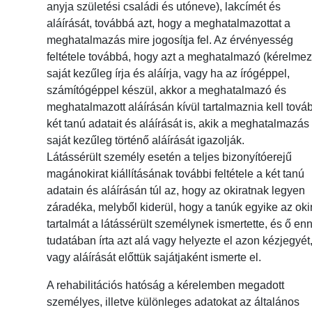
anyja születési családi és utóneve), lakcímét és
aláírását, továbbá azt, hogy a meghatalmazottat a
meghatalmazás mire jogosítja fel. Az érvényesség
feltétele továbbá, hogy azt a meghatalmazó (kérelmez
saját kezűleg írja és aláírja, vagy ha az írógéppel,
számítógéppel készül, akkor a meghatalmazó és
meghatalmazott aláírásán kívül tartalmaznia kell tová
két tanú adatait és aláírását is, akik a meghatalmazás
saját kezűleg történő aláírását igazolják.
Látássérült személy esetén a teljes bizonyítóerejű
magánokirat kiállításának további feltétele a két tanú
adatain és aláírásán túl az, hogy az okiratnak legyen
záradéka, melyből kiderül, hogy a tanúk egyike az oki
tartalmát a látássérült személynek ismertette, és ő en
tudatában írta azt alá vagy helyezte el azon kézjegyét
vagy aláírását előttük sajátjaként ismerte el.
A rehabilitációs hatóság a kérelemben megadott
személyes, illetve különleges adatokat az általános