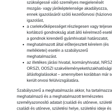
szükségessé váló személyes megjelenését
mozgás- vagy járóképtelensége akadályozza,
ennek igazolásáról szóló kezelőorvosi (háziorvo
igazolást,
a cselekvőképességet részlegesen vagy teljese
korlátozó gondnokság alatt álló kérelmező eset
a gondnok kirendelő gyámhivatali határozatot,
meghatalmazott által előterjesztett kérelem (és
mellékletei) esetén a szabályszerű
meghatalmazást.
az illetékes járási hivatal, kormányhivatal, NRS
ORSZI, OOSZI szakvéleményeket/szakhatósági
állásfoglalásokat – amennyiben korábban már s
került orvosi felülvizsgálatára.
Szabályszerű a meghatalmazás akkor, ha tartalmazza
meghatalmazó és a meghatalmazott természetes
személyazonosító adatait (családi és utóneve, születé
családi és utóneve, születési helye, születési ideje és