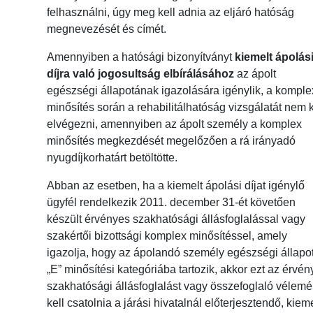
felhasználni, úgy meg kell adnia az eljáró hatóság
megnevezését és címét.
Amennyiben a hatósági bizonyítványt
kiemelt ápolás
díjra való jogosultság elbírálásához
az ápolt
egészségi állapotának igazolására igénylik, a komple
minősítés során a rehabilitálhatóság vizsgálatát nem k
elvégezni, amennyiben az ápolt személy a komplex
minősítés megkezdését megelőzően a rá irányadó
nyugdíjkorhatárt betöltötte.
Abban az esetben, ha a kiemelt ápolási díjat igénylő
ügyfél rendelkezik 2011. december 31-ét követően
készült érvényes szakhatósági állásfoglalással vagy
szakértői bizottsági komplex minősítéssel, amely
igazolja, hogy az ápolandó személy egészségi állapo
„E” minősítési kategóriába tartozik, akkor ezt az érvé
szakhatósági állásfoglalást vagy összefoglaló vélemé
kell csatolnia a járási hivatalnál előterjesztendő, kieme