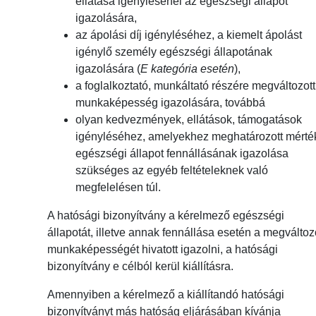
ellátása igénylésénél az egészségi állapot
igazolására,
az ápolási díj igényléséhez, a kiemelt ápolást
igénylő személy egészségi állapotának
igazolására (
E kategória esetén
),
a foglalkoztató, munkáltató részére megváltozott
munkaképesség igazolására, továbbá
olyan kedvezmények, ellátások, támogatások
igényléséhez, amelyekhez meghatározott mérté
egészségi állapot fennállásának igazolása
szükséges az egyéb feltételeknek való
megfelelésen túl.
A hatósági bizonyítvány a kérelmező egészségi
állapotát, illetve annak fennállása esetén a megváltoz
munkaképességét hivatott igazolni, a hatósági
bizonyítvány e célból kerül kiállításra.
Amennyiben a kérelmező a kiállítandó hatósági
bizonyítványt más hatóság eljárásában kívánja