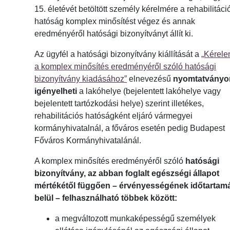
15. életévét betöltött személy kérelmére a rehabilitáci
hatóság komplex minősítést végez és annak
eredményéről hatósági bizonyítványt állít ki.
Az ügyfél a hatósági bizonyítvány kiállítását a
„Kérel
a komplex minősítés eredményéről szóló hatósági
bizonyítvány kiadásához”
elnevezésű
nyomtatványo
igényelheti
a lakóhelye (bejelentett lakóhelye vagy
bejelentett tartózkodási helye) szerint illetékes,
rehabilitációs hatóságként eljáró vármegyei
kormányhivatalnál, a főváros esetén pedig Budapest
Főváros Kormányhivatalánál.
A komplex minősítés eredményéről szóló
hatósági
bizonyítvány, az abban foglalt egészségi állapot
mértékétől függően – érvényességének időtartam
belül – felhasználható többek között:
a megváltozott munkaképességű személyek