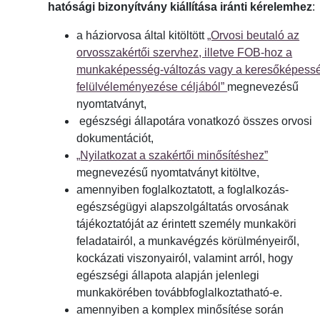
hatósági bizonyítvány
kiállítása iránti kérelemhez
:
a háziorvosa által kitöltött
„Orvosi beutaló az
orvosszakértői szervhez, illetve FOB-hoz a
munkaképesség-változás vagy a keresőképess
felülvéleményezése céljából”
megnevezésű
nyomtatványt,
egészségi állapotára vonatkozó összes orvosi
dokumentációt,
„Nyilatkozat a szakértői minősítéshez”
megnevezésű nyomtatványt kitöltve,
amennyiben foglalkoztatott, a foglalkozás-
egészségügyi alapszolgáltatás orvosának
tájékoztatóját az érintett személy munkaköri
feladatairól, a munkavégzés körülményeiről,
kockázati viszonyairól, valamint arról, hogy
egészségi állapota alapján jelenlegi
munkakörében továbbfoglalkoztatható-e.
amennyiben a komplex minősítése során