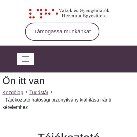
Ugrás
a
fő
régióra
Támogassa munkánkat
Ön itt van
Kezdőlap
/
Tudástár
/
Tájékoztató hatósági bizonyítvány kiállítása iránti
kérelemhez