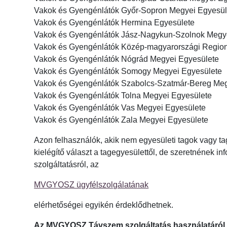
Vakok és Gyengénlátók Győr-Sopron Megyei Egyesül
Vakok és Gyengénlátók Hermina Egyesülete
Vakok és Gyengénlátók Jász-Nagykun-Szolnok Megy
Vakok és Gyengénlátók Közép-magyarországi Region
Vakok és Gyengénlátók Nógrád Megyei Egyesülete
Vakok és Gyengénlátók Somogy Megyei Egyesülete
Vakok és Gyengénlátók Szabolcs-Szatmár-Bereg Meg
Vakok és Gyengénlátók Tolna Megyei Egyesülete
Vakok és Gyengénlátók Vas Megyei Egyesülete
Vakok és Gyengénlátók Zala Megyei Egyesülete
Azon felhasználók, akik nem egyesületi tagok vagy t
kielégítő választ a tagegyesülettől, de szeretnének inf
szolgáltatásról, az
MVGYOSZ ügyfélszolgálatának
elérhetőségei egyikén érdeklődhetnek.
Az MVGYOSZ Távszem szolgáltatás használatáról 