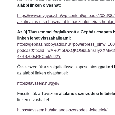
alábbi linken olvashat:
https://www.mvgyosz.hu/wp-content/uploads/2023/
alkalmazas-elso-hasznalat-felhasznaloi-leiras-honlap
Az új Távszemmel foglalkozott a Gépház csapata is
linken lehet visszahallgatni:
https://gephaz.hobbyradio.hu/?powerpress_pinw=100
podcast&fbclid=IwAR0YbDiXQKOGbE9hsHyXXMiv
4xBBz00sRFCmMdJ2Y
Összeszedtük a szolgáltatással kapcsolatos
gyakori 
az alábbi linken olvashat el:
https://tavszem.hu/gyik/
Frissítettük a Távszem
általános szerződési feltétele
linken olvashat el:
https://tavszem.hu/altalanos-szerzodesi-feltetelek/