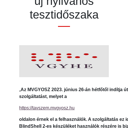
új nyilvános
tesztidőszaka
„
Az MVGYOSZ 2023. június 26-án hétfőtől indítja ú
szolgáltatást, melyet a
https://tavszem.mvgyosz.hu
oldalon érnek el a felhasználók. A szolgáltatás ez 
BlindShell 2-es készüléket használók részére is bizt