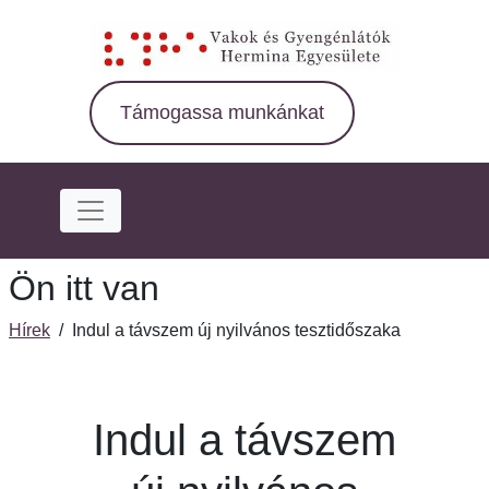
Ugrás
a
fő
régióra
Támogassa munkánkat
Ön itt van
Hírek
/
Indul a távszem új nyilvános tesztidőszaka
Indul a távszem