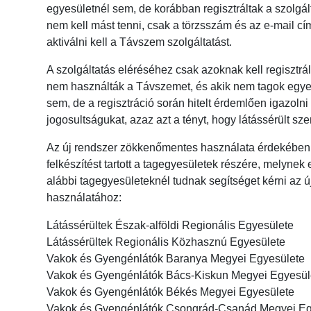
egyesületnél sem, de korábban regisztráltak a szolgá
nem kell mást tenni, csak a törzsszám és az e-mail 
aktiválni kell a Távszem szolgáltatást.
A szolgáltatás eléréséhez csak azoknak kell regisztrá
nem használták a Távszemet, és akik nem tagok egye
sem, de a regisztráció során hitelt érdemlően igazolni
jogosultságukat, azaz azt a tényt, hogy látássérült sz
Az új rendszer zökkenőmentes használata érdekéb
felkészítést tartott a tagegyesületek részére, melyne
alábbi tagegyesületeknél tudnak segítséget kérni az 
használatához:
Látássérültek Észak-alföldi Regionális Egyesülete
Látássérültek Regionális Közhasznú Egyesülete
Vakok és Gyengénlátók Baranya Megyei Egyesülete
Vakok és Gyengénlátók Bács-Kiskun Megyei Egyesül
Vakok és Gyengénlátók Békés Megyei Egyesülete
Vakok és Gyengénlátók Csongrád-Csanád Megyei Eg