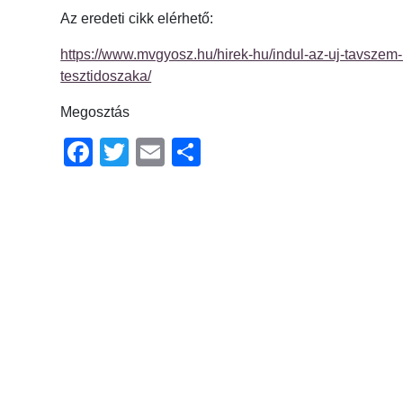
Az eredeti cikk elérhető:
https://www.mvgyosz.hu/hirek-hu/indul-az-uj-tavszem-
tesztidoszaka/
Megosztás
Facebook
Twitter
Email
Ossza
meg