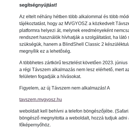
segítségnyújtást!
Az eltelt néhány hétben több alkalommal és több módo
tájékoztatást, hogy az MVGYOSZ a közkedvelt Távsze
platformra helyezi át, melynek eredményeként nemcs
rendszert használók hívhatják a szolgáltatást, ha látó
szükségük, hanem a BlindShell Classic 2 készüléktul
megnyílik ez a lehetőség.
A többhetes zártkörű tesztelést követően 2023. június 
a régi Távszem alkalmazás nem lesz elérhető, mert az
felületen fogadják a hívásokat.
Figyelem, az új Távszem nem alkalmazás! A
tavszem.mvgyosz.hu
weboldalt kell behívni a telefon böngészőjébe. (Safari
böngésző megnyitotta a weboldalt, hozzá tudjuk adni 
főképernyőhöz.