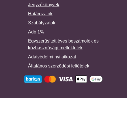
Jegyzőkönyvek
Határozatok
Szabályzatok
Adó 1%
Egyszerűsített éves beszámolók és
közhasznúsági mellékletek
Adatvédelmi nyilatkozat
Általános szerződési feltételek