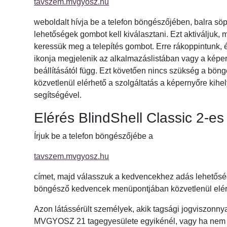
tavszem.mvgyosz.hu
weboldalt hívja be a telefon böngészőjében, balra söp
lehetőségek gombot kell kiválasztani. Ezt aktiváljuk,
keressük meg a telepítés gombot. Erre rákoppintunk, é
ikonja megjelenik az alkalmazáslistában vagy a képer
beállításától függ. Ezt követően nincs szükség a bön
közvetlenül elérhető a szolgáltatás a képernyőre kihel
segítségével.
Elérés BlindShell Classic 2-e
Írjuk be a telefon böngészőjébe a
tavszem.mvgyosz.hu
címet, majd válasszuk a kedvencekhez adás lehetőség
böngésző kedvencek menüpontjában közvetlenül elé
Azon látássérült személyek, akik tagsági jogviszonny
MVGYOSZ 21 tagegyesülete egyikénél, vagy ha nem 