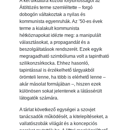
A két diktatúra közötti folytonosságot az
Átöltözés terme szemléltette – forgó
dobogón váltakoztak a nyilas és
kommunista egyenruhák. Az ’50-es évek
terme a kialakult kommunista
hétköznapokat idézte meg: a manipulált
választásokat, a propagandát és a
beszolgáltatások rendszerét. Ezek egyik
megragadható szimbóluma volt a tapintható
szilikonzsírkocka. Ehhez hasonló,
tapintással is érzékelhető tárgyakból
örömteli lenne, ha több is elérhető lenne –
akár másolat formájában –, hiszen ezek
különösen sokat jelentenek a látássérült
látogatók számára.
A tárlat következő egységei a szovjet
tanácsadók működését, a kitelepítéseket, a
vallatószobák világát és a koncepciós