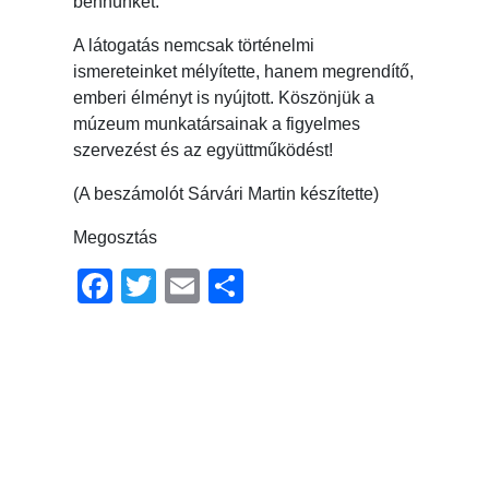
bennünket.
A látogatás nemcsak történelmi
ismereteinket mélyítette, hanem megrendítő,
emberi élményt is nyújtott. Köszönjük a
múzeum munkatársainak a figyelmes
szervezést és az együttműködést!
(A beszámolót Sárvári Martin készítette)
Megosztás
Facebook
Twitter
Email
Ossza
meg