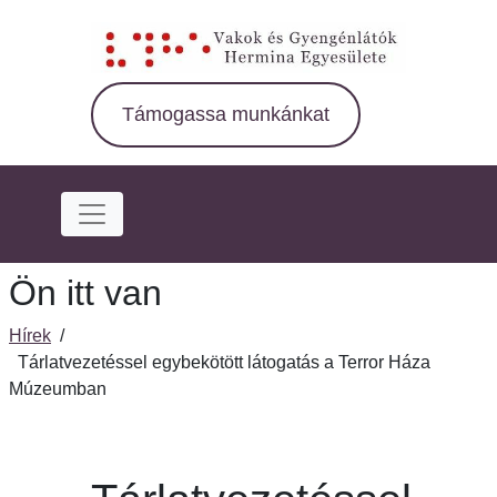
Ugrás
a
fő
régióra
Támogassa munkánkat
Ön itt van
Hírek
/
Tárlatvezetéssel egybekötött látogatás a Terror Háza
Múzeumban