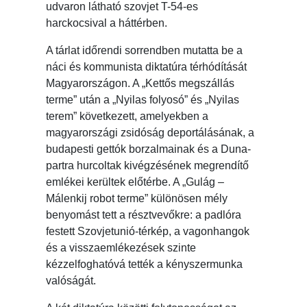
udvaron látható szovjet T-54-es
harckocsival a háttérben.
A tárlat időrendi sorrendben mutatta be a
náci és kommunista diktatúra térhódítását
Magyarországon. A „Kettős megszállás
terme” után a „Nyilas folyosó” és „Nyilas
terem” következett, amelyekben a
magyarországi zsidóság deportálásának, a
budapesti gettók borzalmainak és a Duna-
partra hurcoltak kivégzésének megrendítő
emlékei kerültek előtérbe. A „Gulág –
Málenkij robot terme” különösen mély
benyomást tett a résztvevőkre: a padlóra
festett Szovjetunió-térkép, a vagonhangok
és a visszaemlékezések szinte
kézzelfoghatóvá tették a kényszermunka
valóságát.