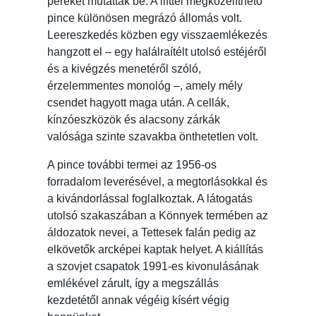
pereket mutatták be. A lifttel megközelíthető
pince különösen megrázó állomás volt.
Leereszkedés közben egy visszaemlékezés
hangzott el – egy halálraítélt utolsó estéjéről
és a kivégzés menetéről szóló,
érzelemmentes monológ –, amely mély
csendet hagyott maga után. A cellák,
kínzóeszközök és alacsony zárkák
valósága szinte szavakba önthetetlen volt.
A pince további termei az 1956-os
forradalom leverésével, a megtorlásokkal és
a kivándorlással foglalkoztak. A látogatás
utolsó szakaszában a Könnyek termében az
áldozatok nevei, a Tettesek falán pedig az
elkövetők arcképei kaptak helyet. A kiállítás
a szovjet csapatok 1991-es kivonulásának
emlékével zárult, így a megszállás
kezdetétől annak végéig kísért végig