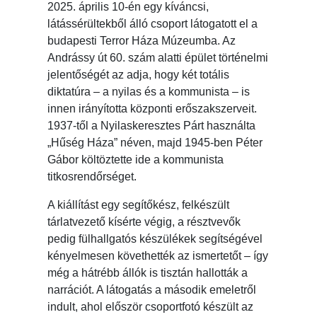
2025. április 10-én egy kíváncsi,
látássérültekből álló csoport látogatott el a
budapesti Terror Háza Múzeumba. Az
Andrássy út 60. szám alatti épület történelmi
jelentőségét az adja, hogy két totális
diktatúra – a nyilas és a kommunista – is
innen irányította központi erőszakszerveit.
1937-től a Nyilaskeresztes Párt használta
„Hűség Háza” néven, majd 1945-ben Péter
Gábor költöztette ide a kommunista
titkosrendőrséget.
A kiállítást egy segítőkész, felkészült
tárlatvezető kísérte végig, a résztvevők
pedig fülhallgatós készülékek segítségével
kényelmesen követhették az ismertetőt – így
még a hátrébb állók is tisztán hallották a
narrációt. A látogatás a második emeletről
indult, ahol először csoportfotó készült az