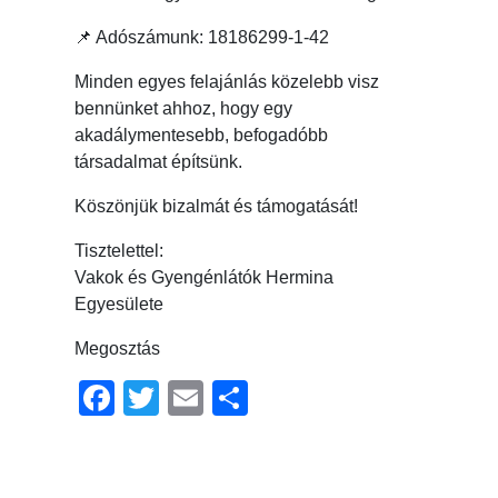
📌 Adószámunk: 18186299-1-42
Minden egyes felajánlás közelebb visz
bennünket ahhoz, hogy egy
akadálymentesebb, befogadóbb
társadalmat építsünk.
Köszönjük bizalmát és támogatását!
Tisztelettel:
Vakok és Gyengénlátók Hermina
Egyesülete
Megosztás
Facebook
Twitter
Email
Ossza
meg