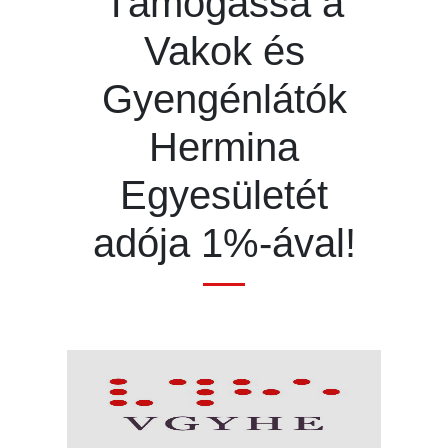
Támogassa a
Vakok és
Gyengénlátók
Hermina
Egyesületét
adója 1%-ával!