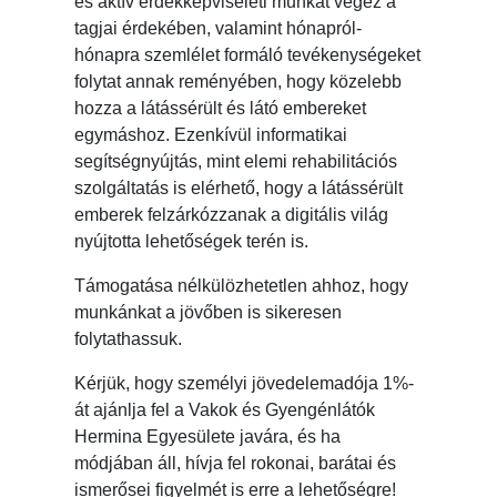
és aktív érdekképviseleti munkát végez a
tagjai érdekében, valamint hónapról-
hónapra szemlélet formáló tevékenységeket
folytat annak reményében, hogy közelebb
hozza a látássérült és látó embereket
egymáshoz. Ezenkívül informatikai
segítségnyújtás, mint elemi rehabilitációs
szolgáltatás is elérhető, hogy a látássérült
emberek felzárkózzanak a digitális világ
nyújtotta lehetőségek terén is.
Támogatása nélkülözhetetlen ahhoz, hogy
munkánkat a jövőben is sikeresen
folytathassuk.
Kérjük, hogy személyi jövedelemadója 1%-
át ajánlja fel a Vakok és Gyengénlátók
Hermina Egyesülete javára, és ha
módjában áll, hívja fel rokonai, barátai és
ismerősei figyelmét is erre a lehetőségre!