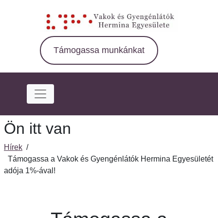
Ugrás
a
fő
régióra
Támogassa munkánkat
Ön itt van
Hírek
/
Támogassa a Vakok és Gyengénlátók Hermina Egyesületét
adója 1%-ával!