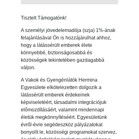
Tisztelt Támogatónk!
A személyi jövedelemadója (szja) 1%-ának
felajánlásával Ön is hozzájárulhat ahhoz,
hogy a látássérült emberek élete
könnyebbé, biztonságosabbá és
közösségek tekintetében gazdagabbá
váljon.
A Vakok és Gyengénlátók Hermina
Egyesülete elkötelezetten dolgozik a
látássérült emberek érdekeinek
képviseletéért, társadalmi integrációjuk
előmozdításáért, valamint mindennapi
életük megkönnyítéséért. Egyesületünk
évről-évre segédeszköz pályázatokat
bonyolít le, közösségi programokat szervez,