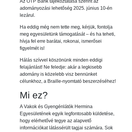
Az OTP Bank tájékoztatása szerint az
adományozási lehetőség 2025. június 10-én
lezárul.
Ha eddig még nem tette meg, kérjük, fontolja
meg egyesületünk támogatását – és ha teheti,
hívja fel erre barátai, rokonai, ismerősei
figyelmét is!
Hálás szívvel köszönünk minden eddigi
felajánlást! Ne feledje: akár a legkisebb
adomány is közelebb visz bennünket
célunkhoz, a Braille-nyomtató beszerzéséhez!
Mi ez?
A Vakok és Gyengénlátók Hermina
Egyesületének egyik legfontosabb küldetése,
hogy elérhetővé tegye az alapvető
információkat látássérült tagjai számára. Sok