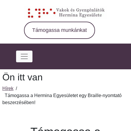
Ugrás
a
fő
régióra
Támogassa munkánkat
Ön itt van
Hírek
/
Támogassa a Hermina Egyesületet egy Braille-nyomtató
beszerzésében!