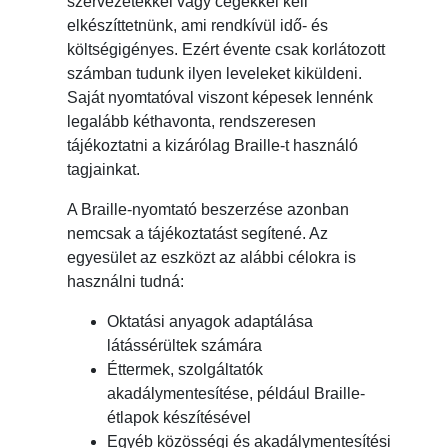
szervezetekkel vagy cégekkel kell
elkészíttetnünk, ami rendkívül idő- és
költségigényes. Ezért évente csak korlátozott
számban tudunk ilyen leveleket kiküldeni.
Saját nyomtatóval viszont képesek lennénk
legalább kéthavonta, rendszeresen
tájékoztatni a kizárólag Braille-t használó
tagjainkat.
A Braille-nyomtató beszerzése azonban
nemcsak a tájékoztatást segítené. Az
egyesület az eszközt az alábbi célokra is
használni tudná:
Oktatási anyagok adaptálása
látássérültek számára
Éttermek, szolgáltatók
akadálymentesítése, például Braille-
étlapok készítésével
Egyéb közösségi és akadálymentesítési