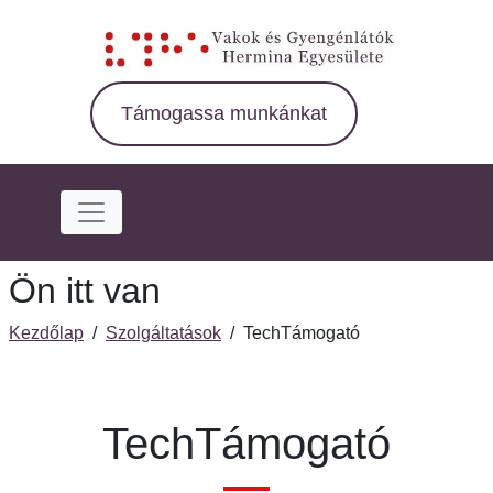
Ugrás
a
fő
régióra
Támogassa munkánkat
Ön itt van
Kezdőlap
/
Szolgáltatások
/
TechTámogató
TechTámogató