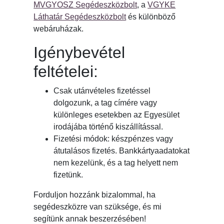
MVGYOSZ Segédeszközbolt
, a
VGYKE
Láthatár Segédeszközbolt
és különböző
webáruházak.
Igénybevétel
feltételei:
Csak utánvételes fizetéssel
dolgozunk, a tag címére vagy
különleges esetekben az Egyesület
irodájába történő kiszállítással.
Fizetési módok: készpénzes vagy
átutalásos fizetés. Bankkártyaadatokat
nem kezelünk, és a tag helyett nem
fizetünk.
Forduljon hozzánk bizalommal, ha
segédeszközre van szüksége, és mi
segítünk annak beszerzésében!