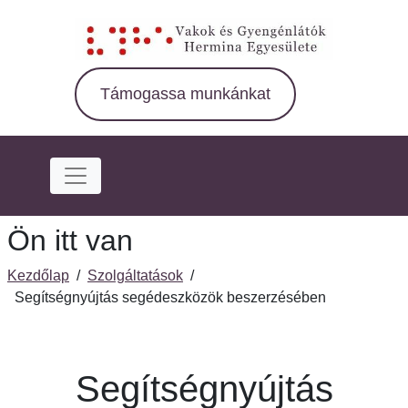
Ugrás
a
fő
régióra
Támogassa munkánkat
Ön itt van
Kezdőlap
/
Szolgáltatások
/
Segítségnyújtás segédeszközök beszerzésében
Segítségnyújtás