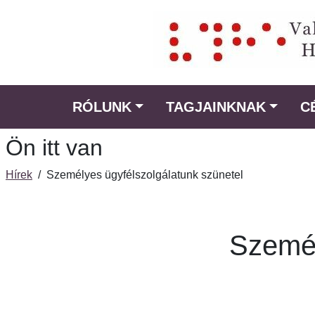
Ugrás
a
fő
régióra
RÓLUNK
TAGJAINKNAK
C
Ön itt van
Hírek
/
Személyes ügyfélszolgálatunk szünetel
Személ