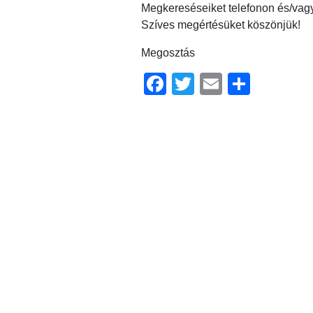
Megkereséseiket telefonon és/vagy
Szíves megértésüket köszönjük!
Megosztás
Facebook
Twitter
Email
Ossz
meg