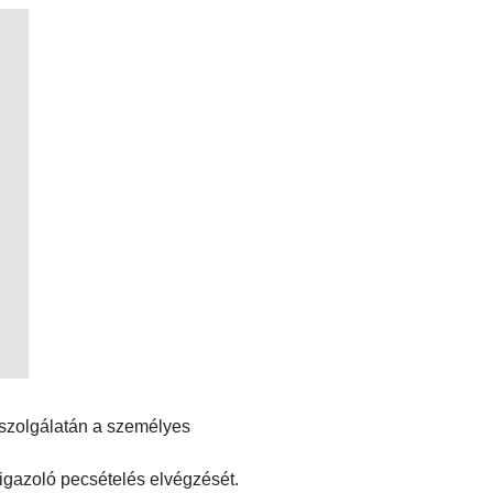
lszolgálatán a személyes
igazoló pecsételés elvégzését.