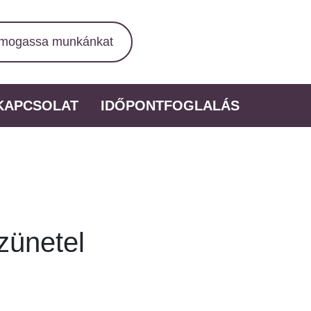
mogassa munkánkat
KAPCSOLAT
IDŐPONTFOGLALÁS
zünetel