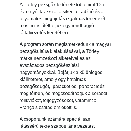
A Törley pezsgők története több mint 135
évre nyúlik vissza, a siker, a tradíció és a
folyamatos megújulás izgalmas történetét
most mi is átélhetjük egy rendhagyó
tárlatvezetés keretében.
A program során megismerkedünk a magyar
pezsgőkultúra kialakulásával, a Törley
márka nemzetközi sikereivel és az
évszázados pezsgőkészítési
hagyományokkal. Bejárjuk a különleges
kiállítóteret, amely egy hatalmas
pezsgősdugót, -palackot és -poharat idéz
meg térben, és megcsodálhatjuk a korabeli
relikviákat, feljegyzéseket, valamint a
François család emlékeit is.
A csoportunk számára speciálisan
látássérültekre szabott tárlatvezetést