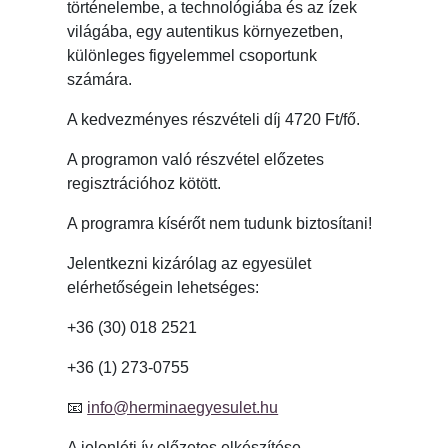
történelembe, a technológiába és az ízek
világába, egy autentikus környezetben,
különleges figyelemmel csoportunk
számára.
A kedvezményes részvételi díj 4720 Ft/fő.
A programon való részvétel előzetes
regisztrációhoz kötött.
A programra kísérőt nem tudunk biztosítani!
Jelentkezni kizárólag az egyesület
elérhetőségein lehetséges:
+36 (30) 018 2521
+36 (1) 273-0755
📧
info@herminaegyesulet.hu
A jelenléti ív előzetes elkészítése