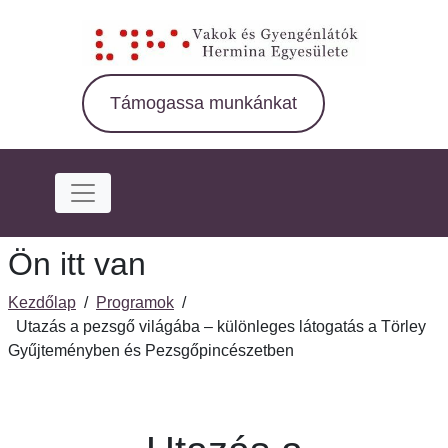
Ugrás
a
fő
régióra
Támogassa munkánkat
Ön itt van
Kezdőlap
/
Programok
/
Utazás a pezsgő világába – különleges látogatás a Törley
Gyűjteményben és Pezsgőpincészetben