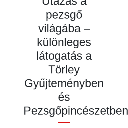
Utazás a
pezsgő
világába –
különleges
látogatás a
Törley
Gyűjteményben
és
Pezsgőpincészetbe