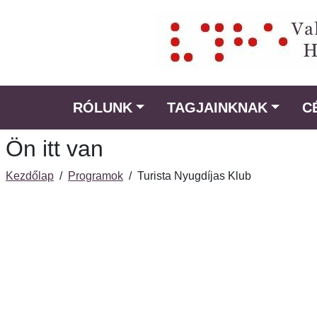
Ugrás
a
fő
régióra
RÓLUNK
TAGJAINKNAK
C
Ön itt van
Kezdőlap
/
Programok
/
Turista Nyugdíjas Klub