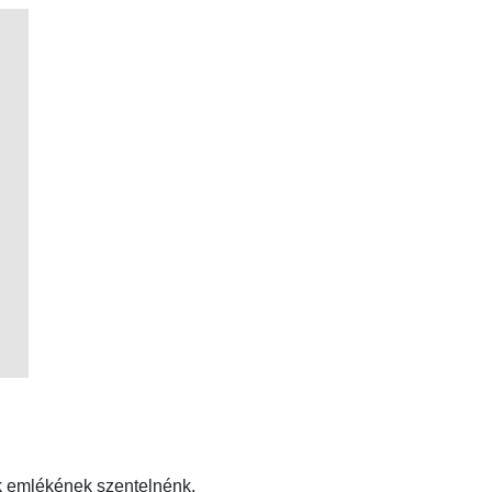
nk emlékének szentelnénk.