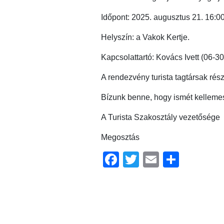
Időpont: 2025. augusztus 21. 16:00
Helyszín: a Vakok Kertje.
Kapcsolattartó: Kovács Ivett (06-
A rendezvény turista tagtársak rés
Bízunk benne, hogy ismét kellemes 
A Turista Szakosztály vezetősége
Megosztás
Facebook
Twitter
Email
Ossz
meg