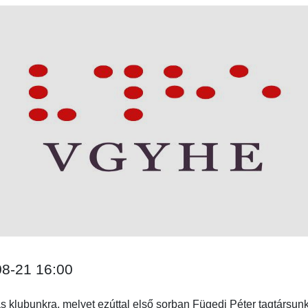
08-21 16:00
as klubunkra, melyet ezúttal első sorban Fügedi Péter tagtársu