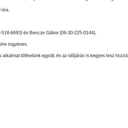
 óra.
30-518-6693) és Bencze Gábor (06-30-225-0144).
zére ingyenes.
alkalmat tölthetünk együtt, és az időjárás is kegyes lesz hozzá
a