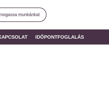
mogassa munkánkat
KAPCSOLAT
IDŐPONTFOGLALÁS