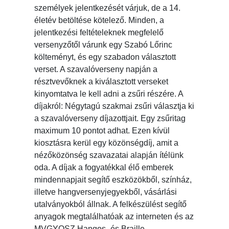
személyek jelentkezését várjuk, de a 14.
életév betöltése kötelező. Minden, a
jelentkezési feltételeknek megfelelő
versenyzőtől várunk egy Szabó Lőrinc
költeményt, és egy szabadon választott
verset. A szavalóverseny napján a
résztvevőknek a kiválasztott verseket
kinyomtatva le kell adni a zsűri részére. A
díjakról: Négytagú szakmai zsűri választja ki
a szavalóverseny díjazottjait. Egy zsűritag
maximum 10 pontot adhat. Ezen kívül
kiosztásra kerül egy közönségdíj, amit a
nézőközönség szavazatai alapján ítélünk
oda. A díjak a fogyatékkal élő emberek
mindennapjait segítő eszközökből, színház,
illetve hangversenyjegyekből, vásárlási
utalványokból állnak. A felkészülést segítő
anyagok megtalálhatóak az interneten és az
MVGYOSZ Hangos- és Braille-