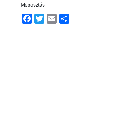
Megosztás
Facebook
Twitter
Email
Ossza
meg