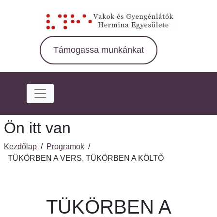
Ugrás
a
fő
régióra
Támogassa munkánkat
Ön itt van
Kezdőlap
/
Programok
/
TÜKÖRBEN A VERS, TÜKÖRBEN A KÖLTŐ
TÜKÖRBEN A