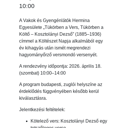
10:00
A Vakok és Gyengénlátók Hermina
Egyesülete „Tükörben a Vers, Tükörben a
Költő – Kosztolányi Dezső” (1885–1936)
címmel a Költészet Napja alkalmából egy
év kihagyás után ismét megrendezi
hagyományőrző versmondó versenyét.
A rendezvény időpontja: 2026. április 18.
(szombat) 10:00–14:00
A program budapesti, zuglói helyszíne az
érdeklődés függvényében később kerül
kiválasztásra.
Jelentkezési feltételek:
Kötelező vers: Kosztolányi Dezső egy
tetszőleges verse.