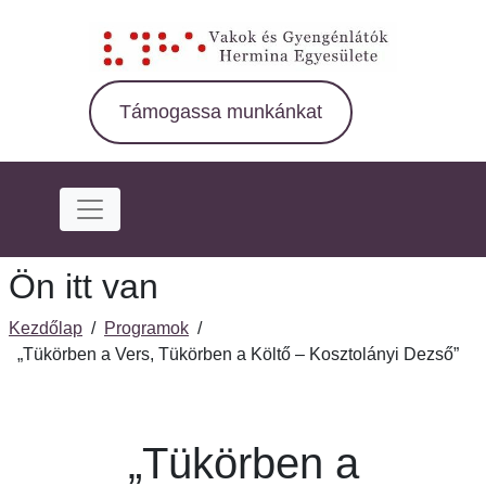
Ugrás
a
fő
régióra
Támogassa munkánkat
Ön itt van
Kezdőlap
/
Programok
/
„Tükörben a Vers, Tükörben a Költő – Kosztolányi Dezső”
„Tükörben a