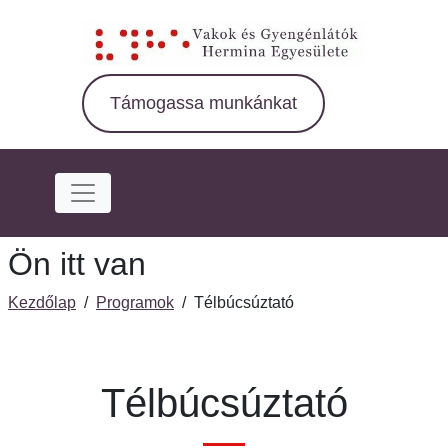
Ugrás
a
fő
régióra
Támogassa munkánkat
Ön itt van
Kezdőlap
/
Programok
/
Télbúcsúztató
Télbúcsúztató