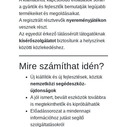
a gyártók és fejlesztők bemutatják legújabb
termékeiket és megoldásaikat.
A regisztrált résztvevők
nyereményjátékon
vesznek részt.
Az egyedül érkező látássérült látogatóknak
kísérőszolgálatot
biztosítunk a helyszínek
közötti közlekedéshez.
Mire számíthat idén?
Új kiállítók és új fejlesztések, köztük
nemzetközi segédeszköz-
újdonságok
A jól ismert, bevált eszközök továbbra
is megtekinthetők és kipróbálhatók
Előadássorozat a mindennapi
információhoz jutást segítő
szolgáltatásokról