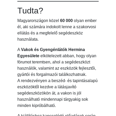
Tudta?
Magyarországon közel
60 000
olyan ember
él, aki számára indokolt lenne a szakorvosi
ellátás és a megfelelő segédeszköz
használata.
A
Vakok és Gyengénlátók Hermina
Egyesülete
elkötelezett abban, hogy olyan
fórumot teremtsen, ahol a segédeszközt
használók, valamint az eszközök fejlesztői,
gyártói és forgalmazói találkozhatnak.
A rendezvényen a beszéd- és tapintásalapú
eszközöktől kezdve a látásjavító
segédeszközökön át, a vakon is jól
használható mindennapi tárgyakig sok
minden kipróbálható.
A kiállításhoz kapcsolódó előadások során