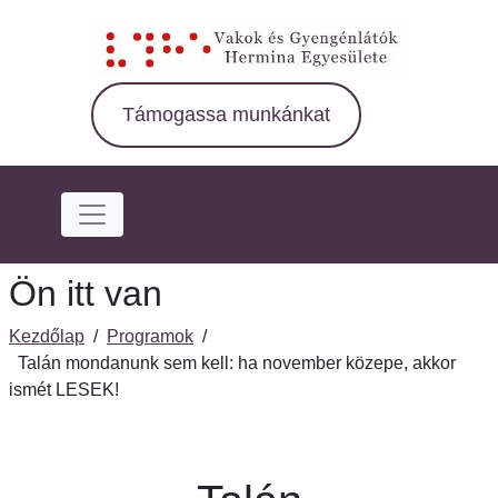
Ugrás
a
fő
régióra
Támogassa munkánkat
Ön itt van
Kezdőlap
/
Programok
/
Talán mondanunk sem kell: ha november közepe, akkor
ismét LESEK!