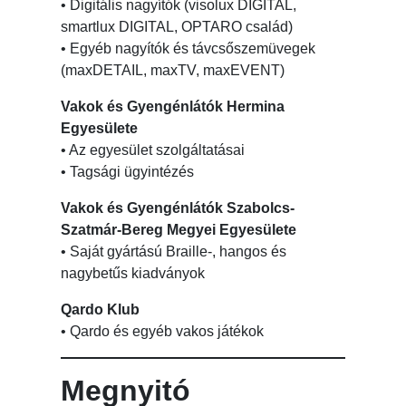
• Digitális nagyítók (visolux DIGITAL,
smartlux DIGITAL, OPTARO család)
• Egyéb nagyítók és távcsőszemüvegek
(maxDETAIL, maxTV, maxEVENT)
Vakok és Gyengénlátók Hermina
Egyesülete
• Az egyesület szolgáltatásai
• Tagsági ügyintézés
Vakok és Gyengénlátók Szabolcs-
Szatmár-Bereg Megyei Egyesülete
• Saját gyártású Braille-, hangos és
nagybetűs kiadványok
Qardo Klub
• Qardo és egyéb vakos játékok
Megnyitó