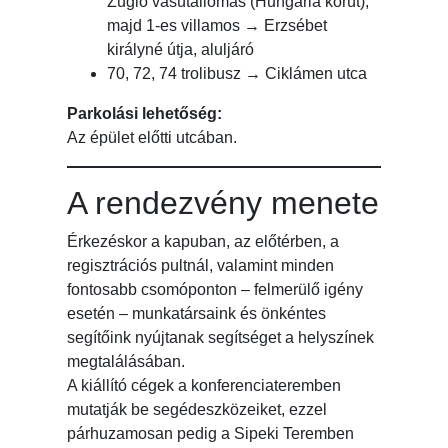
Zugló vasútállomás (Hungária körút),
majd 1-es villamos → Erzsébet
királyné útja, aluljáró
70, 72, 74 trolibusz → Ciklámen utca
Parkolási lehetőség:
Az épület előtti utcában.
A rendezvény menete
Érkezéskor a kapuban, az előtérben, a
regisztrációs pultnál, valamint minden
fontosabb csomóponton – felmerülő igény
esetén – munkatársaink és önkéntes
segítőink nyújtanak segítséget a helyszínek
megtalálásában.
A kiállító cégek a konferenciateremben
mutatják be segédeszközeiket, ezzel
párhuzamosan pedig a Sipeki Teremben