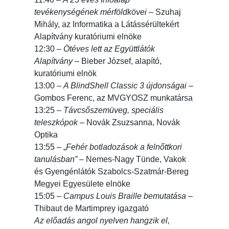
tevékenységének mérföldkövei
– Szuhaj
Mihály, az Informatika a Látássérültekért
Alapítvány kuratóriumi elnöke
12:30 –
Ötéves lett az Együttlátók
Alapítvány
– Bieber József, alapító,
kuratóriumi elnök
13:00 –
A BlindShell Classic 3 újdonságai
–
Gombos Ferenc, az MVGYOSZ munkatársa
13:25 –
Távcsőszemüveg, speciális
teleszkópok
– Novák Zsuzsanna, Novák
Optika
13:55 – „
Fehér botladozások a felnőttkori
tanulásban”
– Nemes-Nagy Tünde, Vakok
és Gyengénlátók Szabolcs-Szatmár-Bereg
Megyei Egyesülete elnöke
15:05 –
Campus Louis Braille bemutatása
–
Thibaut de Martimprey igazgató
Az előadás angol nyelven hangzik el,