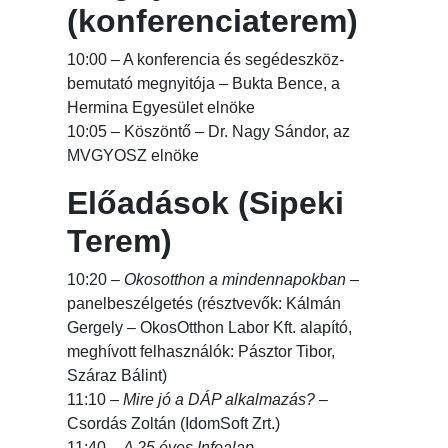
(konferenciaterem)
10:00 – A konferencia és segédeszköz-
bemutató megnyitója – Bukta Bence, a
Hermina Egyesület elnöke
10:05 – Köszöntő – Dr. Nagy Sándor, az
MVGYOSZ elnöke
Előadások (Sipeki
Terem)
10:20 –
Okosotthon a mindennapokban
–
panelbeszélgetés (résztvevők: Kálmán
Gergely – OkosOtthon Labor Kft. alapító,
meghívott felhasználók: Pásztor Tibor,
Száraz Bálint)
11:10 –
Mire jó a DÁP alkalmazás?
–
Csordás Zoltán (IdomSoft Zrt.)
11:40 –
A 25 éves Infoalap