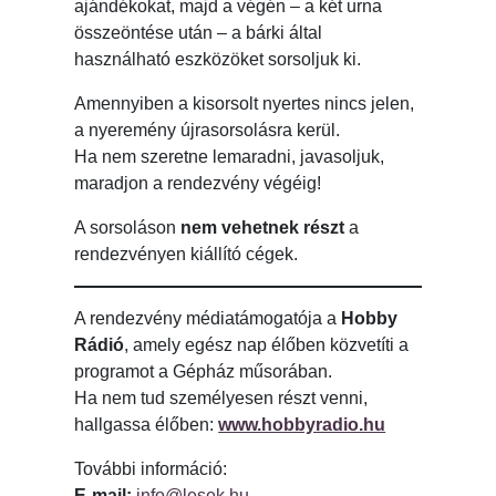
ajándékokat, majd a végén – a két urna
összeöntése után – a bárki által
használható eszközöket sorsoljuk ki.
Amennyiben a kisorsolt nyertes nincs jelen,
a nyeremény újrasorsolásra kerül.
Ha nem szeretne lemaradni, javasoljuk,
maradjon a rendezvény végéig!
A sorsoláson
nem vehetnek részt
a
rendezvényen kiállító cégek.
A rendezvény médiatámogatója a
Hobby
Rádió
, amely egész nap élőben közvetíti a
programot a Gépház műsorában.
Ha nem tud személyesen részt venni,
hallgassa élőben:
www.hobbyradio.hu
További információ:
E-mail:
info@lesek.hu