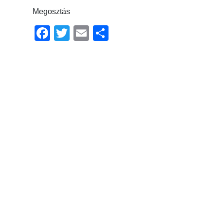
Megosztás
Facebook
Twitter
Email
Ossza
meg