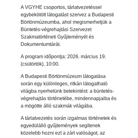
A VGYHE csoportos, tárlatvezetéssel
egybekötött látogatást szervez a Budapesti
Börtönmúzeumba, ahol megismerhetjük a
Büntetés-végrehajtási Szervezet
Szakmatörténeti Gyűjteményét és
Dokumentumtárát.
A program időpontja: 2026. március 19.
(csütörtök), 10:00.
A Budapesti Börtönmúzeum látogatása
során egy különleges, ritkán látogatható
világba nyerhetünk betekintést: a büntetés-
végrehajtás történetébe, mindennapjaiba és
a mögötte álló szakmák világába.
A tárlatvezetés során izgalmas történetek és
egyedülálló gyűjtemények segítenek
közelebb hozni ezt a zárt valóságot, az