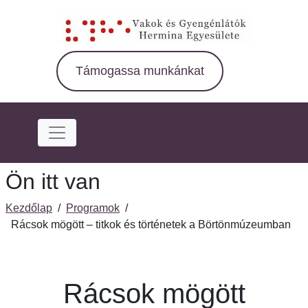
Ugrás
a
fő
régióra
Támogassa munkánkat
Ön itt van
Kezdőlap
/
Programok
/
Rácsok mögött – titkok és történetek a Börtönmúzeumban
Rácsok mögött