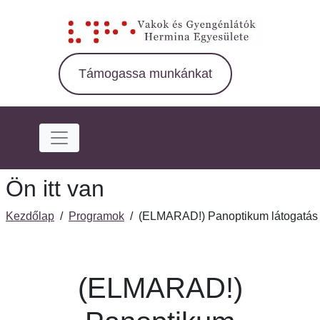
Ugrás
a
fő
régióra
Támogassa munkánkat
Ön itt van
Kezdőlap
/
Programok
/
(ELMARAD!) Panoptikum látogatás
(ELMARAD!)