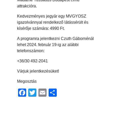
attrakcióra.
Kedvezményes jegyár egy MVGYOSZ
igazolvánnyal rendelkező látássérült és
kísérője számára: 4990 Ft.
A programra jelentkezni Czuth Gábornénál
lehet 2024. február 19-ig az alábbi
telefonszámon:
+36/30 492-2041
Várjuk jelentkezésüket!
Megosztás
Facebook
Twitter
Email
Ossza
meg