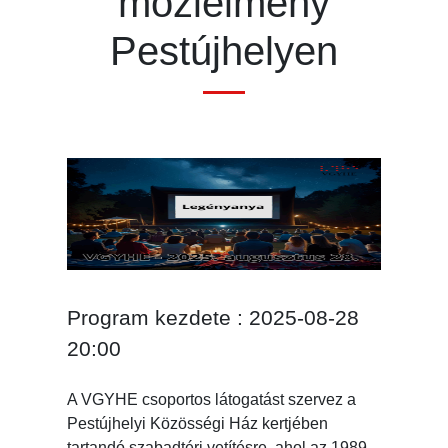
moziélmény
Pestújhelyen
Program kezdete : 2025-08-28
20:00
A VGYHE csoportos látogatást szervez a
Pestújhelyi Közösségi Ház kertjében
tartandó szabadtéri vetítésre, ahol az 1989-