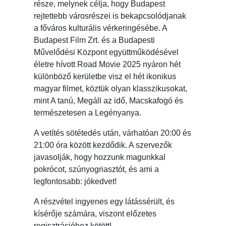
része, melynek célja, hogy Budapest
rejtettebb városrészei is bekapcsolódjanak
a főváros kulturális vérkeringésébe. A
Budapest Film Zrt. és a Budapesti
Művelődési Központ együttműködésével
életre hívott Road Movie 2025 nyáron hét
különböző kerületbe visz el hét ikonikus
magyar filmet, köztük olyan klasszikusokat,
mint A tanú, Megáll az idő, Macskafogó és
természetesen a Legényanya.
A vetítés sötétedés után, várhatóan 20:00 és
21:00 óra között kezdődik. A szervezők
javasolják, hogy hozzunk magunkkal
pokrócot, szúnyogriasztót, és ami a
legfontosabb: jókedvet!
A részvétel ingyenes egy látássérült, és
kísérője számára, viszont előzetes
regisztrációhoz kötött!