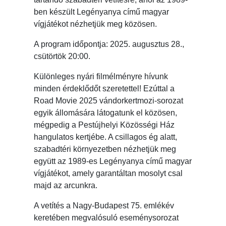
ben készült Legényanya című magyar
vígjátékot nézhetjük meg közösen.
A program időpontja: 2025. augusztus 28.,
csütörtök 20:00.
Különleges nyári filmélményre hívunk
minden érdeklődőt szeretettel! Ezúttal a
Road Movie 2025 vándorkertmozi-sorozat
egyik állomására látogatunk el közösen,
mégpedig a Pestújhelyi Közösségi Ház
hangulatos kertjébe. A csillagos ég alatt,
szabadtéri környezetben nézhetjük meg
együtt az 1989-es Legényanya című magyar
vígjátékot, amely garantáltan mosolyt csal
majd az arcunkra.
A vetítés a Nagy-Budapest 75. emlékév
keretében megvalósuló eseménysorozat