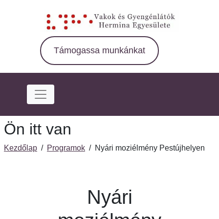
Ugrás
a
fő
régióra
Támogassa munkánkat
Ön itt van
Kezdőlap
/
Programok
/
Nyári moziélmény Pestújhelyen
Nyári