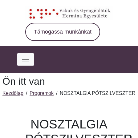
Ugrás
a
fő
régióra
Támogassa munkánkat
Ön itt van
Kezdőlap
/
Programok
/
NOSZTALGIA PÓTSZILVESZTER
NOSZTALGIA