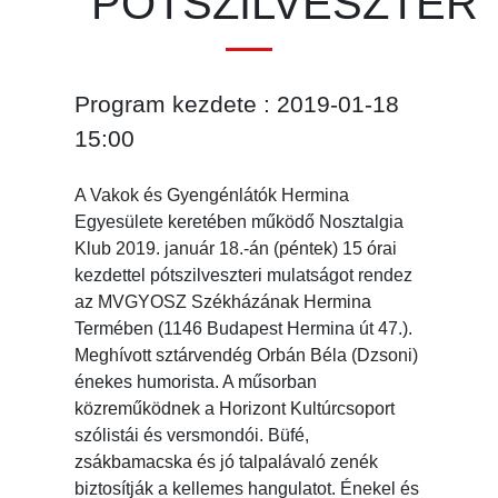
PÓTSZILVESZTER
Program kezdete : 2019-01-18
15:00
A Vakok és Gyengénlátók Hermina
Egyesülete keretében működő Nosztalgia
Klub 2019. január 18.-án (péntek) 15 órai
kezdettel pótszilveszteri mulatságot rendez
az MVGYOSZ Székházának Hermina
Termében (1146 Budapest Hermina út 47.).
Meghívott sztárvendég Orbán Béla (Dzsoni)
énekes humorista. A műsorban
közreműködnek a Horizont Kultúrcsoport
szólistái és versmondói. Büfé,
zsákbamacska és jó talpalávaló zenék
biztosítják a kellemes hangulatot. Énekel és