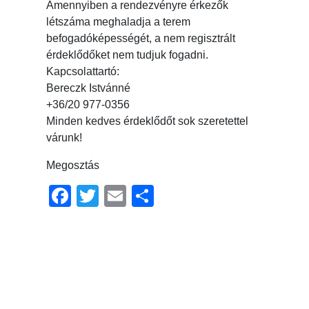
Amennyiben a rendezvényre érkezők
létszáma meghaladja a terem
befogadóképességét, a nem regisztrált
érdeklődőket nem tudjuk fogadni.
Kapcsolattartó:
Bereczk Istvánné
+36/20 977-0356
Minden kedves érdeklődőt sok szeretettel
várunk!
Megosztás
Facebook
Twitter
Email
Ossza
meg