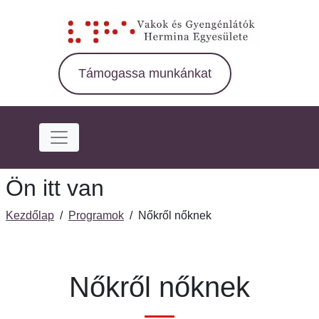
Ugrás
a
fő
régióra
Támogassa munkánkat
Ön itt van
Kezdőlap
/
Programok
/
Nőkről nőknek
Nőkről nőknek