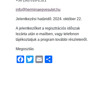
+36 (30) 018-2521
info@herminaegyesulet.hu
Jelentkezési határidő: 2024. október 22.
A jelentkezőket a regisztrációs időszak
lezárta után e-mailben, vagy telefonon
tájékoztatjuk a program további részleteiről.
Megosztás
Facebook
Twitter
Email
Ossza
meg