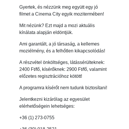
Gyertek, és nézzünk meg együtt egy jó
filmet a Cinema City egyik mozitermében!
Mit nézünk? Ezt majd a mozi aktuális
kínálata alapján eldöntjük.
Ami garantált, a jó társaság, a kellemes
moziélmény, és a felhőtlen kikapcsolódás!
A részvétel önköltséges, látássérülteknek:
2400 Ft/fő, kísérőknek: 2900 Ft/fő, valamint
előzetes regisztrációhoz kötött!
A programra kísérőt nem tudunk biztosítani!
Jelentkezni kizárólag az egyesület
elérhetőségein lehetséges:
+36 (1) 273-0755