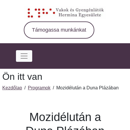
Ugrás
a
fő
régióra
Támogassa munkánkat
Ön itt van
Kezdőlap
/
Programok
/
Mozidélután a Duna Plázában
Mozidélután a