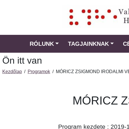
Ugrás
a
fő
régióra
RÓLUNK
TAGJAINKNAK
C
Ön itt van
Kezdőlap
/
Programok
/
MÓRICZ ZSIGMOND IRODALMI 
MÓRICZ 
Program kezdete : 2019-