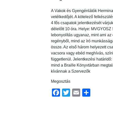
A Vakok és Gyengénlátók Hermina 
vetélkedőjét. A kötelező felkészü
4 fős csapatok jelentkezését várju
délelőtt 10 óra. Helye: MVGYOSZ 
lebonyolítás ugyanaz, mint ami az 
regényből, mind az író munkásságáb
össze. Az első három helyezett csa
vacsora vagy ebéd meghívás, színhá
függetlenül. Jelentkezési határidő:
mind a Braille Könyvtárban megtal
kívánnak a Szervezők
Megosztás
Facebook
Twitter
Email
Ossz
meg