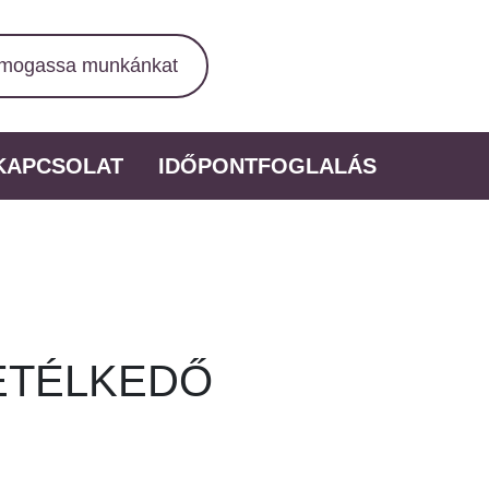
mogassa munkánkat
KAPCSOLAT
IDŐPONTFOGLALÁS
ETÉLKEDŐ