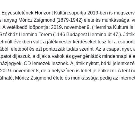
Egyesületének Horizont Kultúrcsoportja 2019-ben is megszerve
lési anyag Móricz Zsigmond (1879-1942) élete és munkássága, 
k. A vetélkedő időpontja: 2019. november 9. (Hermina Kulturáli
Székház Hermina Terem (1146 Budapest Hermina út 47.). Játék 
elmúlt években volt: a játékmester kérdéseket tesz fel a csopor
ól, életéből és ezt pontozzák tudás szerint. Az a csapat nyer, a
patot díjazzuk, a díjak a vakok és gyengénlátók mindennapi éle
zjegyek, CD lemezek lesznek. A játék nyitott, bárki jelentkezé
 2019. november 8, de a helyszínen is lehet jelentkezni. A fent
álható, Móricz Zsigmond élete és munkássága pedig az internete
a