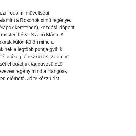
zi irodalmi műveltségi
valamint a Rokonok című regénye.
s Napok keretében), kezdési időpont
mester: Lévai Szabó Márta. A
toknak külön-külön mind a
kinek a legtöbb pontja gyűlik
tét elősegítő eszközök, valamint
sét elfogadjuk tagegyesülettől
 nevezett regény mind a Hangos-,
n elérhető. Jó felkészülést