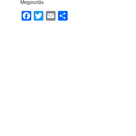
Megosztás
Facebook
Twitter
Email
Ossza
meg