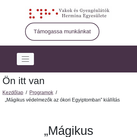
Ugrás
a
fő
régióra
Támogassa munkánkat
Ön itt van
Kezdőlap
/
Programok
/
„Mágikus védelmezők az ókori Egyiptomban” kiállítás
„Mágikus