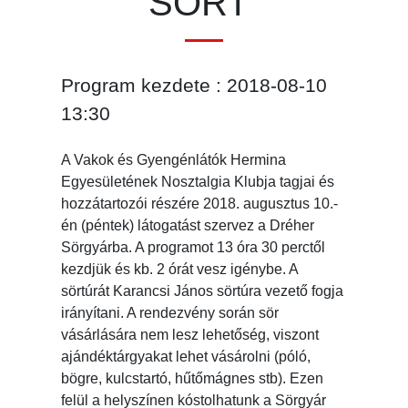
SÖRT”
Program kezdete : 2018-08-10
13:30
A Vakok és Gyengénlátók Hermina
Egyesületének Nosztalgia Klubja tagjai és
hozzátartozói részére 2018. augusztus 10.-
én (péntek) látogatást szervez a Dréher
Sörgyárba. A programot 13 óra 30 perctől
kezdjük és kb. 2 órát vesz igénybe. A
sörtúrát Karancsi János sörtúra vezető fogja
irányítani. A rendezvény során sör
vásárlására nem lesz lehetőség, viszont
ajándéktárgyakat lehet vásárolni (póló,
bögre, kulcstartó, hűtőmágnes stb). Ezen
felül a helyszínen kóstolhatunk a Sörgyár