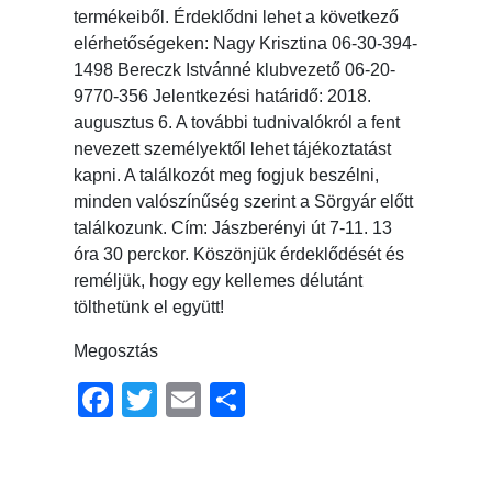
termékeiből. Érdeklődni lehet a következő
elérhetőségeken: Nagy Krisztina 06-30-394-
1498 Bereczk Istvánné klubvezető 06-20-
9770-356 Jelentkezési határidő: 2018.
augusztus 6. A további tudnivalókról a fent
nevezett személyektől lehet tájékoztatást
kapni. A találkozót meg fogjuk beszélni,
minden valószínűség szerint a Sörgyár előtt
találkozunk. Cím: Jászberényi út 7-11. 13
óra 30 perckor. Köszönjük érdeklődését és
reméljük, hogy egy kellemes délutánt
tölthetünk el együtt!
Megosztás
Facebook
Twitter
Email
Ossza
meg