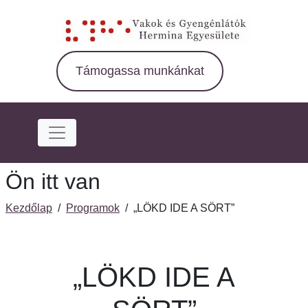
Ugrás
a
fő
régióra
Támogassa munkánkat
Ön itt van
Kezdőlap
/
Programok
/
„LÖKD IDE A SÖRT”
„LÖKD IDE A