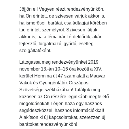
Jöjjön el! Vegyen részt rendezvényünkön,
ha Ön érintett, de szívesen várjuk akkor is,
ha ismerősei, barátai, családtagjai körében
tud érintett személyről. Szívesen látjuk
akkor is, ha a téma iránt érdeklődik, akár
fejlesztő, forgalmazó, gyártó, esetleg
szolgáltatóként.
Látogassa meg rendezvényünket 2019.
november 13.-án 10–16 óra között a XIV.
kerület Hermina út 47 szám alatt a Magyar
Vakok és Gyengénlátók Országos
Szövetsége székházában! Találjuk meg
közösen az Ön részére leginkább megfelelő
megoldásokat! Térjen haza egy hasznos
segédeszközzel, hasznos információkkal!
Alakítson ki új kapcsolatokat, szerezzen új
barátokat rendezvényünkön!