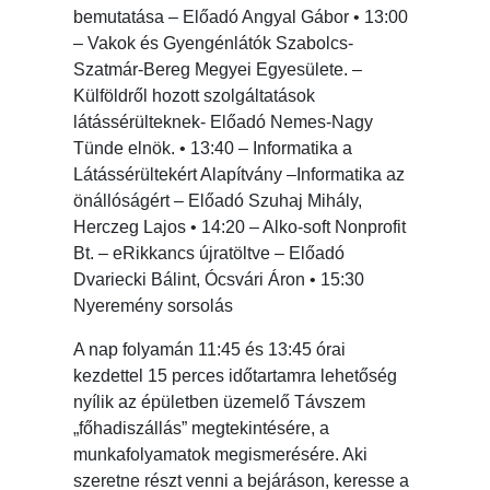
bemutatása – Előadó Angyal Gábor • 13:00
– Vakok és Gyengénlátók Szabolcs-
Szatmár-Bereg Megyei Egyesülete. –
Külföldről hozott szolgáltatások
látássérülteknek- Előadó Nemes-Nagy
Tünde elnök. • 13:40 – Informatika a
Látássérültekért Alapítvány –Informatika az
önállóságért – Előadó Szuhaj Mihály,
Herczeg Lajos • 14:20 – Alko-soft Nonprofit
Bt. – eRikkancs újratöltve – Előadó
Dvariecki Bálint, Ócsvári Áron • 15:30
Nyeremény sorsolás
A nap folyamán 11:45 és 13:45 órai
kezdettel 15 perces időtartamra lehetőség
nyílik az épületben üzemelő Távszem
„főhadiszállás” megtekintésére, a
munkafolyamatok megismerésére. Aki
szeretne részt venni a bejáráson, keresse a