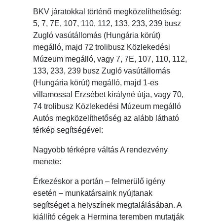
BKV járatokkal történő megközelíthetőség:
5, 7, 7E, 107, 110, 112, 133, 233, 239 busz
Zugló vasútállomás (Hungária körút)
megálló, majd 72 trolibusz Közlekedési
Múzeum megálló, vagy 7, 7E, 107, 110, 112,
133, 233, 239 busz Zugló vasútállomás
(Hungária körút) megálló, majd 1-es
villamossal Erzsébet királyné útja, vagy 70,
74 trolibusz Közlekedési Múzeum megálló
Autós megközelíthetőség az alább látható
térkép segítségével:
Nagyobb térképre váltás A rendezvény
menete:
Érkezéskor a portán – felmerülő igény
esetén – munkatársaink nyújtanak
segítséget a helyszínek megtalálásában. A
kiállító cégek a Hermina teremben mutatják