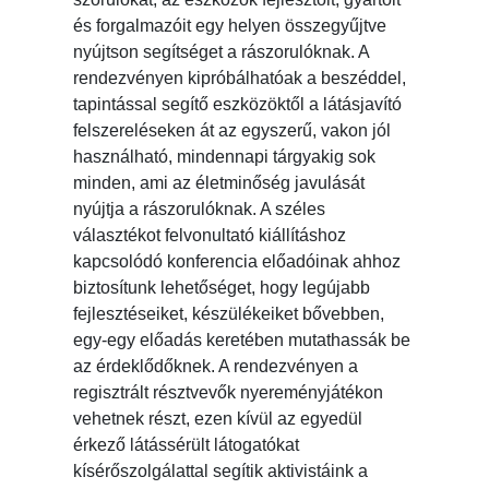
és forgalmazóit egy helyen összegyűjtve
nyújtson segítséget a rászorulóknak. A
rendezvényen kipróbálhatóak a beszéddel,
tapintással segítő eszközöktől a látásjavító
felszereléseken át az egyszerű, vakon jól
használható, mindennapi tárgyakig sok
minden, ami az életminőség javulását
nyújtja a rászorulóknak. A széles
választékot felvonultató kiállításhoz
kapcsolódó konferencia előadóinak ahhoz
biztosítunk lehetőséget, hogy legújabb
fejlesztéseiket, készülékeiket bővebben,
egy-egy előadás keretében mutathassák be
az érdeklődőknek. A rendezvényen a
regisztrált résztvevők nyereményjátékon
vehetnek részt, ezen kívül az egyedül
érkező látássérült látogatókat
kísérőszolgálattal segítik aktivistáink a