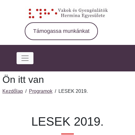
Ugrás
a
fő
régióra
Támogassa munkánkat
Ön itt van
Kezdőlap
/
Programok
/
LESEK 2019.
LESEK 2019.