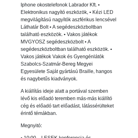
Iphone okostelefonok Labrador Kft. •
Elektronikus nagyító eszközök, • Kézi LED
megvilágítású nagyítók aszférikus lencsével
Láthatár Bolt • A segédeszközboltban
található eszközök. • Vakos játékok
MVGYOSZ segédeszközbolt • A
segédeszközboltban található eszközök. •
Vakos játékok Vakok és Gyengénlátók
Szabolcs-Szatmár-Bereg Megyei
Egyesülete Saját gyártású Braille, hangos
és nagybetűs kiadványok.
A kiállítás ideje alatt a portával szemben
lévő kis előadó teremben más-más kiállító
cég és előadó tart előadást, látássérülteket
érintő témákban.
Megnyitó:
• 10:00 – LESEK konferencia és