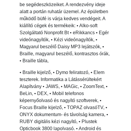
be segédeszközeiket. A rendezvény ideje
alatt a portán ruhatár üzemel. Az épületben
működő büfé is várja kedves vendégeit. A
kiállító cégek és termékeik: • Alko-soft
Szolgáltató Nonprofit Bt • eRikkancs • Egér
videónagyítók, • Kézi videónagyítók, •
Magyarul beszélő Daisy MP3 lejátszók, •
Braille, magyarul beszélő, kontrasztos órák,
• Braille tábla,
• Braille kijelző, • Dymo feliratozó, • Elem
teszterek. Informatika a Látássérültekért
Alapítvány • JAWS, • MAGic, • ZoomText, •
BeLin, • DEX, • Mobil telefonos
képernyőolvasó és nagyító szoftverek, •
Focus Braille kijelző, • TOPAZ olvasóTV, •
ONYX dokumentum- és távolság kamera, •
RUBY digitális kézi nagyító, • Plustek
Opticbook 3800 lapolvasó. • Android és