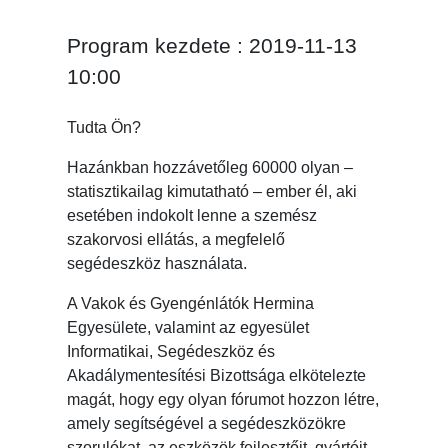
Program kezdete : 2019-11-13
10:00
Tudta Ön?
Hazánkban hozzávetőleg 60000 olyan –
statisztikailag kimutatható – ember él, aki
esetében indokolt lenne a szemész
szakorvosi ellátás, a megfelelő
segédeszköz használata.
A Vakok és Gyengénlátók Hermina
Egyesülete, valamint az egyesület
Informatikai, Segédeszköz és
Akadálymentesítési Bizottsága elkötelezte
magát, hogy egy olyan fórumot hozzon létre,
amely segítségével a segédeszközökre
szorulókat, az eszközök fejlesztőit, gyártóit