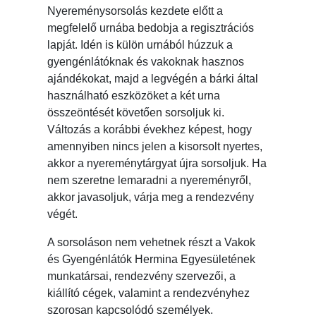
Nyereménysorsolás kezdete előtt a
megfelelő urnába bedobja a regisztrációs
lapját. Idén is külön urnából húzzuk a
gyengénlátóknak és vakoknak hasznos
ajándékokat, majd a legvégén a bárki által
használható eszközöket a két urna
összeöntését követően sorsoljuk ki.
Változás a korábbi évekhez képest, hogy
amennyiben nincs jelen a kisorsolt nyertes,
akkor a nyereménytárgyat újra sorsoljuk. Ha
nem szeretne lemaradni a nyereményről,
akkor javasoljuk, várja meg a rendezvény
végét.
A sorsoláson nem vehetnek részt a Vakok
és Gyengénlátók Hermina Egyesületének
munkatársai, rendezvény szervezői, a
kiállító cégek, valamint a rendezvényhez
szorosan kapcsolódó személyek.