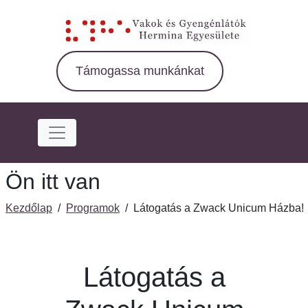
Ugrás
a
fő
régióra
Támogassa munkánkat
Ön itt van
Kezdőlap
/
Programok
/
Látogatás a Zwack Unicum Házba!
Látogatás a