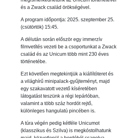
és a Zwack család örökségével.
A program időpontja: 2025. szeptember 25.
(csütörtök) 15:45.
A délután során először egy immerzív
filmvetítés vezeti be a csoportunkat a Zwack
család és az Unicum több mint 230 éves
történetébe.
Ezt követően megtekintjük a kiállítóteret és
a világhírű minipalack-gyűjteményt, majd
egy szakavatott vezető kíséretében
látogatást teszünk a régi lepárlóban,
valamint a több száz hordót rejtő,
különleges hangulatú pincében is.
A túra végén pedig kétféle Unicumot
(klasszikus és Szilva) is megkóstolhatunk
majd, közvetlenül a hordóból csapolva.