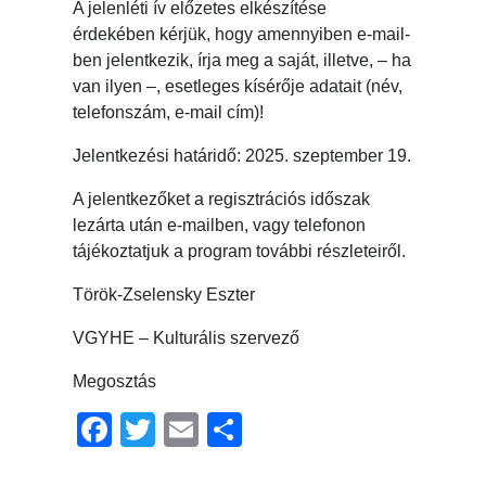
A jelenléti ív előzetes elkészítése
érdekében kérjük, hogy amennyiben e-mail-
ben jelentkezik, írja meg a saját, illetve, – ha
van ilyen –, esetleges kísérője adatait (név,
telefonszám, e-mail cím)!
Jelentkezési határidő: 2025. szeptember 19.
A jelentkezőket a regisztrációs időszak
lezárta után e-mailben, vagy telefonon
tájékoztatjuk a program további részleteiről.
Török-Zselensky Eszter
VGYHE – Kulturális szervező
Megosztás
Facebook
Twitter
Email
Ossza
meg