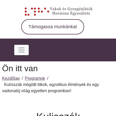
Ugrás
a
fő
régióra
Támogassa munkánkat
Ön itt van
Kezdőlap
/
Programok
/
Kulisszák mögötti titkok, egzotikus élmények és egy
vadonatúj világ egyetlen programban!