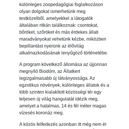
különleges zoopedagógiai foglalkozáson
olyan dolgokat ismerhetünk meg
testközelből, amelyekkel a látogatók
általában ritkán találkoznak: csontokat,
bőröket, szőröket és más érdekes állati
maradványokat vehetünk kézbe, miközben
bepillantást nyerünk az élővilág
alkalmazkodásának lenyűgöző történetébe.
A program következő állomása az újjonnan
megnyíló Biodóm, az Állatkert
legizgalmasabb új látványossága. Az
egzotikus növények, különleges állatok és a
több szinten kialakított közösségi tér egy
teljesen új világ hangulatát idézik meg,
amelyet a hatalmas, 14 és fél méter magas
vízesés koronáz meg.
A közös felfedezés azonban itt még nem ér