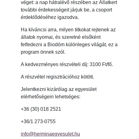
véget: a nap hátralévő részében az Állatkert
további érdekességeit járjuk be, a csoport
érdeklődéséhez igazodva.
Ha kíváncsi arra, milyen titkokat rejtenek az
állatok nyomai, és szeretné elsőként
felfedezni a Biodóm különleges világát, ez a
program önnek szól.
A kedvezményes részvételi díj: 3100 Ft/fő.
A részvétel regisztrációhoz kötött.
Jelentkezni kizárólag az egyesület
elérhetőségein lehetséges:
+36 (30) 018 2521
+36/1 273-0755
info@herminaegyesulet.hu