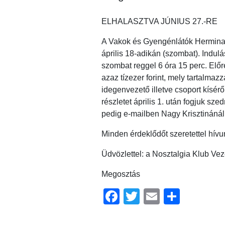
ELHALASZTVA JÚNIUS 27.-RE
A Vakok és Gyengénlátók Hermina 
április 18-adikán (szombat). Indu
szombat reggel 6 óra 15 perc. Előr
azaz tízezer forint, mely tartalmaz
idegenvezető illetve csoport kísérő 
részletet április 1. után fogjuk s
pedig e-mailben Nagy Krisztinánál
Minden érdeklődőt szeretettel hívu
Üdvözlettel: a Nosztalgia Klub Ve
Megosztás
Facebook
Twitter
Email
Ossz
meg