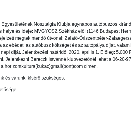
Egyesületének Nosztalgia Klubja egynapos autóbuszos kiránd
lás helye és ideje: MVGYOSZ Székház elől (1146 Budapest Hermin
ejelzett megtekintendő útvonal: Zalafő-Őriszentpéter-Zalaegers
za az ebédet, az autóbusz költséget és az autópálya díjat, valam
napi díját. Jelentkezési határidő: 2020. április 1. Előleg: 5.000 
zedni. Jelentkezni Bereczk Istvánné klubvezetőnél lehet a 06-20
 a horizontkultura(kukac)gmail(pont)com címen.
nk és várunk, kísérő szükséges.
zetősége
a