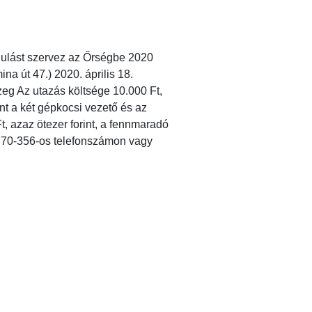
ulást szervez az Őrségbe 2020
a út 47.) 2020. április 18.
zeg Az utazás költsége 10.000 Ft,
int a két gépkocsi vezető és az
Ft, azaz ötezer forint, a fennmaradó
-9770-356-os telefonszámon vagy