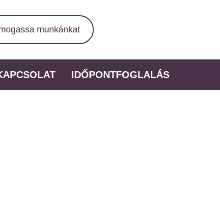
mogassa munkánkat
KAPCSOLAT
IDŐPONTFOGLALÁS