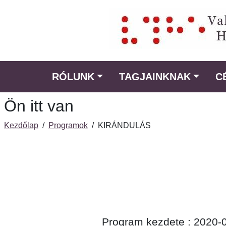
Ugrás
a
fő
régióra
RÓLUNK
TAGJAINKNAK
C
Ön itt van
Kezdőlap
/
Programok
/
KIRÁNDULÁS
Program kezdete : 2020-