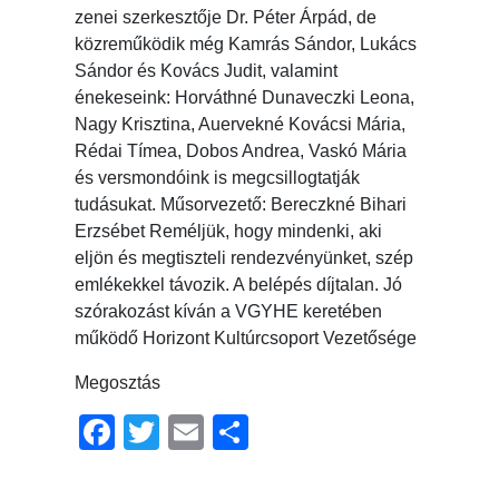
zenei szerkesztője Dr. Péter Árpád, de
közreműködik még Kamrás Sándor, Lukács
Sándor és Kovács Judit, valamint
énekeseink: Horváthné Dunaveczki Leona,
Nagy Krisztina, Auervekné Kovácsi Mária,
Rédai Tímea, Dobos Andrea, Vaskó Mária
és versmondóink is megcsillogtatják
tudásukat. Műsorvezető: Bereczkné Bihari
Erzsébet Reméljük, hogy mindenki, aki
eljön és megtiszteli rendezvényünket, szép
emlékekkel távozik. A belépés díjtalan. Jó
szórakozást kíván a VGYHE keretében
működő Horizont Kultúrcsoport Vezetősége
Megosztás
Facebook
Twitter
Email
Ossza
meg