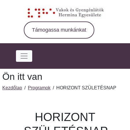
Ugrás
a
fő
régióra
Támogassa munkánkat
Ön itt van
Kezdőlap
/
Programok
/
HORIZONT SZÜLETÉSNAP
HORIZONT