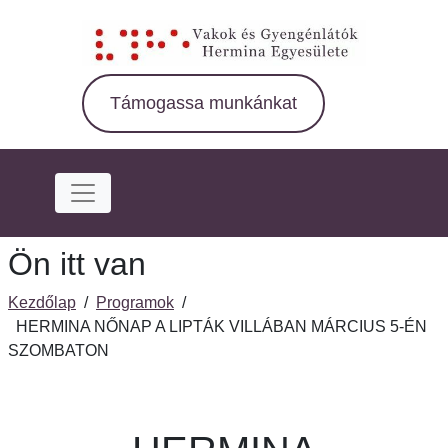
Ugrás
a
fő
régióra
Támogassa munkánkat
Ön itt van
Kezdőlap
/
Programok
/
HERMINA NŐNAP A LIPTÁK VILLÁBAN MÁRCIUS 5-ÉN
SZOMBATON