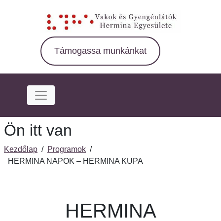
Ugrás
a
fő
régióra
Támogassa munkánkat
Ön itt van
Kezdőlap
/
Programok
/
HERMINA NAPOK – HERMINA KUPA
HERMINA