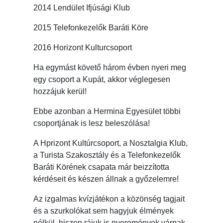
2014 Lendület Ifjúsági Klub
2015 Telefonkezelők Baráti Köre
2016 Horizont Kulturcsoport
Ha egymást követő három évben nyeri meg
egy csoport a Kupát, akkor véglegesen
hozzájuk kerül!
Ebbe azonban a Hermina Egyesület többi
csoportjának is lesz beleszólása!
A Hprizont Kultúrcsoport, a Nosztalgia Klub,
a Turista Szakosztály és a Telefonkezelők
Baráti Körének csapata már beizzította
kérdéseit és készen állnak a győzelemre!
Az izgalmas kvízjátékon a közönség tagjait
és a szurkolókat sem hagyjuk élmények
nélkül, hiszen rájuk is nyeremények várnak