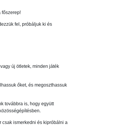
 főszerep!
ezzük fel, próbáljuk ki és
vagy új ötletek, minden játék
bálhassuk őket, és megoszthassuk
nk továbbra is, hogy együtt
s közösségépítésben.
r csak ismerkedni és kipróbálni a