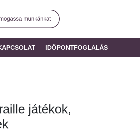
mogassa munkánkat
KAPCSOLAT
IDŐPONTFOGLALÁS
aille játékok,
ek