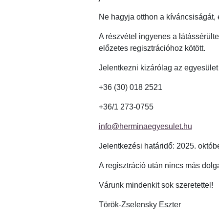
Ne hagyja otthon a kíváncsiságát, 
A részvétel ingyenes a látássérül
előzetes regisztrációhoz kötött.
Jelentkezni kizárólag az egyesület
+36 (30) 018 2521
+36/1 273-0755
info@herminaegyesulet.hu
Jelentkezési határidő: 2025. októbe
A regisztráció után nincs más dolga
Várunk mindenkit sok szeretettel!
Török-Zselensky Eszter