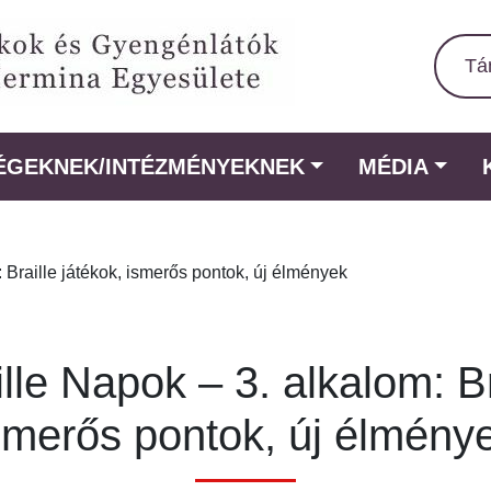
Tá
ÉGEKNEK/INTÉZMÉNYEKNEK
MÉDIA
Braille játékok, ismerős pontok, új élmények
le Napok – 3. alkalom: Br
smerős pontok, új élmény