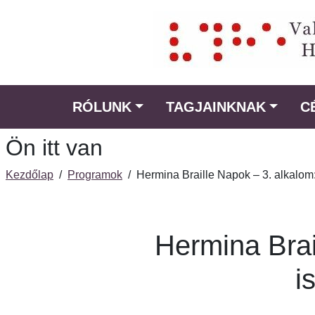
Ugrás
a
fő
régióra
RÓLUNK
TAGJAINKNAK
C
Ön itt van
Kezdőlap
/
Programok
/
Hermina Braille Napok – 3. alkalom: 
Hermina Brail
i