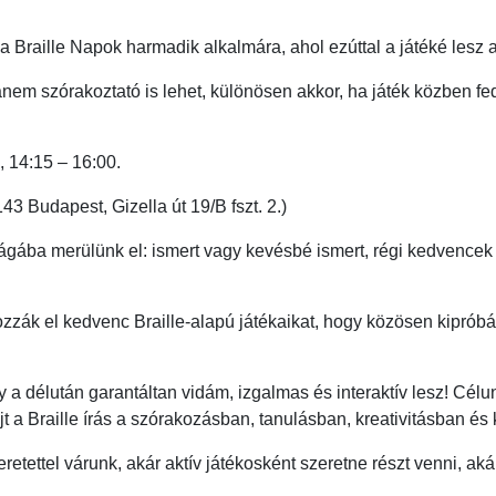
a Braille Napok harmadik alkalmára, ahol ezúttal a játéké lesz a
nem szórakoztató is lehet, különösen akkor, ha játék közben fed
, 14:15 – 16:00.
43 Budapest, Gizella út 19/B fszt. 2.)
lágába merülünk el: ismert vagy kevésbé ismert, régi kedvencek 
hozzák el kedvenc Braille-alapú játékaikat, hogy közösen kipró
gy a délután garantáltan vidám, izgalmas és interaktív lesz! Célu
jt a Braille írás a szórakozásban, tanulásban, kreativitásban é
etettel várunk, akár aktív játékosként szeretne részt venni, aká