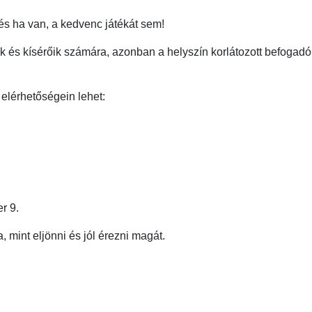
és ha van, a kedvenc játékát sem!
tek és kísérőik számára, azonban a helyszín korlátozott befoga
 elérhetőségein lehet:
r 9.
, mint eljönni és jól érezni magát.