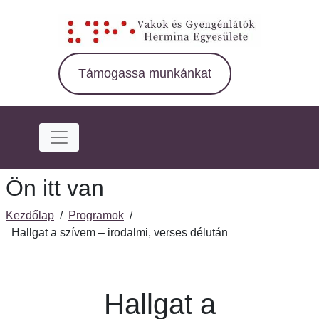
Ugrás
a
fő
régióra
Támogassa munkánkat
Ön itt van
Kezdőlap
/
Programok
/
Hallgat a szívem – irodalmi, verses délután
Hallgat a