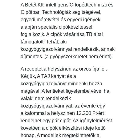
A Betét Kft. intelligens Ortopédtechnikai és
Cipőipari Technológiák segítségével,
egyedi méretvétel és egyedi igények
alapján speciális cipőkészítéssel
foglalkozik. A cipők vásárlása TB által
támogatott! Tehát, aki
közgyógyigazolvánnyal rendelkezik, annak
díjmentes. (a gyógyszerkeretet nem érinti).
A receptet a helyszínen az orvos írja fel.
Kérjük, A TAJ kártyát és a
közgyógyigazolványt mindenki hozza
magával! A fentieket figyelembe véve, ha
valaki nem rendelkezik
közgyógyigazolvánnyal, az évente egy
alkalommal a helyszínen 12.200 Ft-ért
rendelhet egy pár cipőt. Az igényfelmérést
követően a cipők elkészítési ideje kettő
hónap. A modellek megtekinthetők a