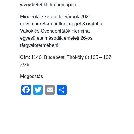
www.betet-kft.hu honlapon.
Mindenkit szeretettel várunk 2021.
november 8-án hétfőn reggel 8 órától a
Vakok és Gyengénlátók Hermina
egyesülete második emeleti 26-os
tárgyalótermében!
Cím: 1146. Budapest, Thököly út 105 – 107.
2/26.
Megosztás
Facebook
Twitter
Email
Ossza
meg