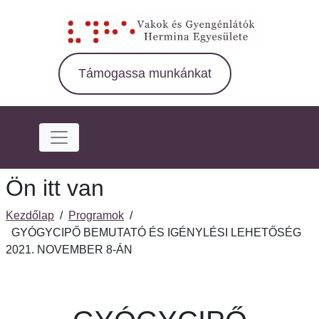
Ugrás
a
fő
régióra
Támogassa munkánkat
Ön itt van
Kezdőlap
/
Programok
/
GYÓGYCIPŐ BEMUTATÓ ÉS IGÉNYLÉSI LEHETŐSÉG
2021. NOVEMBER 8-ÁN