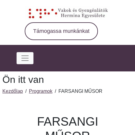
Ugrás
a
fő
régióra
Támogassa munkánkat
Ön itt van
Kezdőlap
/
Programok
/
FARSANGI MŰSOR
FARSANGI