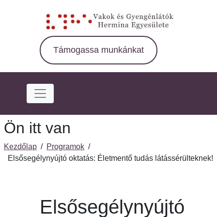
Ugrás
a
fő
régióra
Támogassa munkánkat
Ön itt van
Kezdőlap
/
Programok
/
Elsősegélynyújtó oktatás: Életmentő tudás látássérülteknek!
Elsősegélynyújtó