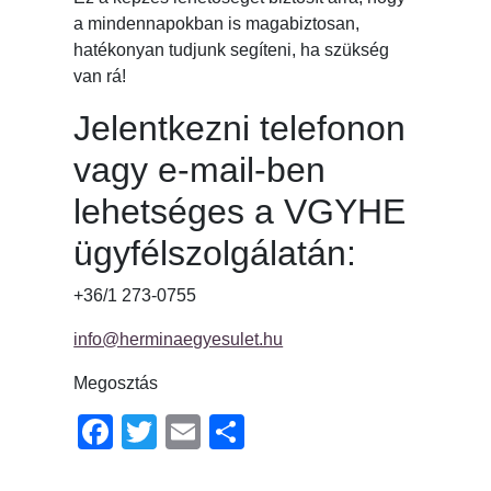
a mindennapokban is magabiztosan,
hatékonyan tudjunk segíteni, ha szükség
van rá!
Jelentkezni telefonon
vagy e-mail-ben
lehetséges a VGYHE
ügyfélszolgálatán:
+36/1 273-0755
info@herminaegyesulet.hu
Megosztás
Facebook
Twitter
Email
Ossza
meg