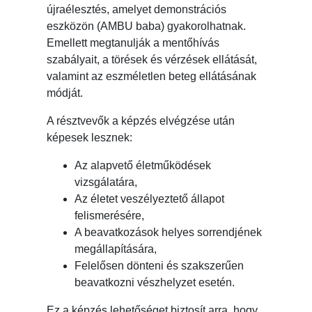
újraélesztés, amelyet demonstrációs
eszközön (AMBU baba) gyakorolhatnak.
Emellett megtanulják a mentőhívás
szabályait, a törések és vérzések ellátását,
valamint az eszméletlen beteg ellátásának
módját.
A résztvevők a képzés elvégzése után
képesek lesznek:
Az alapvető életműködések
vizsgálatára,
Az életet veszélyeztető állapot
felismerésére,
A beavatkozások helyes sorrendjének
megállapítására,
Felelősen dönteni és szakszerűen
beavatkozni vészhelyzet esetén.
Ez a képzés lehetőséget biztosít arra, hogy