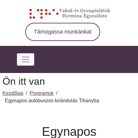
Ugrás
a
fő
régióra
Támogassa munkánkat
Ön itt van
Kezdőlap
/
Programok
/
Egynapos autóbuszos kirándulás Tihanyba
Egynapos