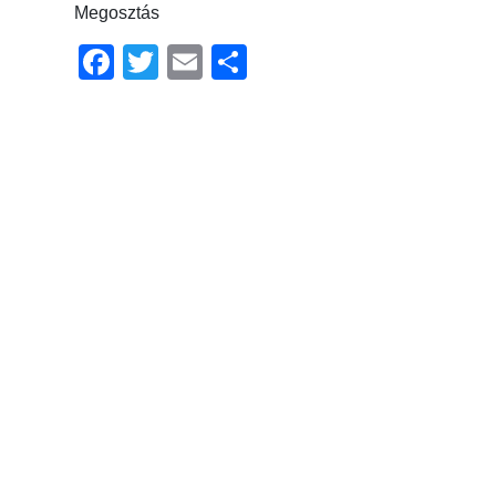
Megosztás
Facebook
Twitter
Email
Ossza
meg