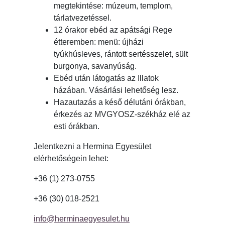
megtekintése: múzeum, templom,
tárlatvezetéssel.
12 órakor ebéd az apátsági Rege
étteremben: menü: újházi
tyúkhúsleves, rántott sertésszelet, sült
burgonya, savanyúság.
Ebéd után látogatás az Illatok
házában. Vásárlási lehetőség lesz.
Hazautazás a késő délutáni órákban,
érkezés az MVGYOSZ-székház elé az
esti órákban.
Jelentkezni a Hermina Egyesület
elérhetőségein lehet:
+36 (1) 273-0755
+36 (30) 018-2521
info@herminaegyesulet.hu