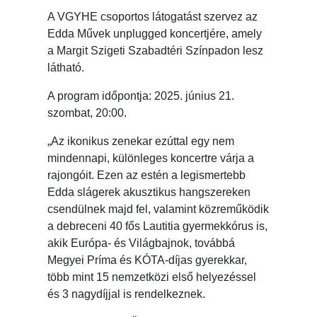
A VGYHE csoportos látogatást szervez az
Edda Művek unplugged koncertjére, amely
a Margit Szigeti Szabadtéri Színpadon lesz
látható.
A program időpontja: 2025. június 21.
szombat, 20:00.
„Az ikonikus zenekar ezúttal egy nem
mindennapi, különleges koncertre várja a
rajongóit. Ezen az estén a legismertebb
Edda slágerek akusztikus hangszereken
csendülnek majd fel, valamint közreműködik
a debreceni 40 fős Lautitia gyermekkórus is,
akik Európa- és Világbajnok, továbbá
Megyei Príma és KÓTA-díjas gyerekkar,
több mint 15 nemzetközi első helyezéssel
és 3 nagydíjjal is rendelkeznek.