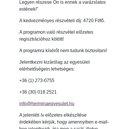
Legyen részese Ön is ennek a varázslatos
estének!”
A kedvezményes részvételi díj: 4720 Ft/fő.
A programon való részvétel előzetes
regisztrációhoz kötött!
A programra kísérőt nem tudunk biztosítani!
Jelentkezni kizárólag az egyesület
elérhetőségein lehetséges:
+36 (1) 273-0755
+36 (30) 018 2521
info@herminaegyesulet.hu
A jelenléti ív előzetes elkészítése
érdekében kérjük, hogy amennyiben e-mail-
ben jelentkezik, írja meg a saját, illetve