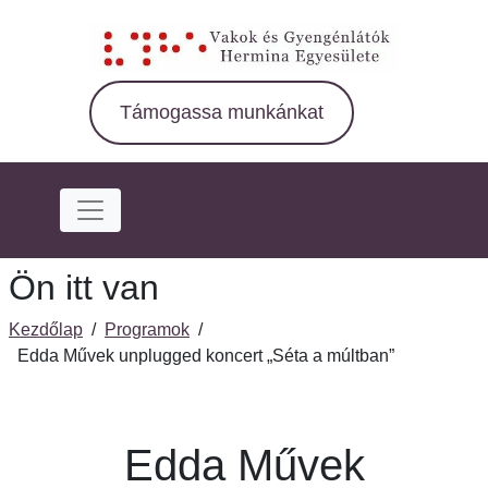
Ugrás
a
fő
régióra
Támogassa munkánkat
Ön itt van
Kezdőlap
/
Programok
/
Edda Művek unplugged koncert „Séta a múltban”
Edda Művek