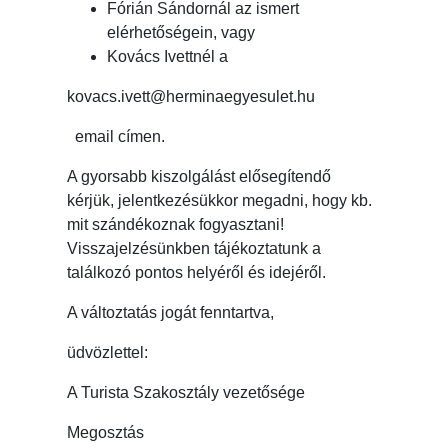
Fórián Sándornál az ismert
elérhetőségein, vagy
Kovács Ivettnél a
kovacs.ivett@herminaegyesulet.hu
email címen.
A gyorsabb kiszolgálást elősegítendő
kérjük, jelentkezésükkor megadni, hogy kb.
mit szándékoznak fogyasztani!
Visszajelzésünkben tájékoztatunk a
találkozó pontos helyéről és idejéről.
A változtatás jogát fenntartva,
üdvözlettel:
A Turista Szakosztály vezetősége
Megosztás