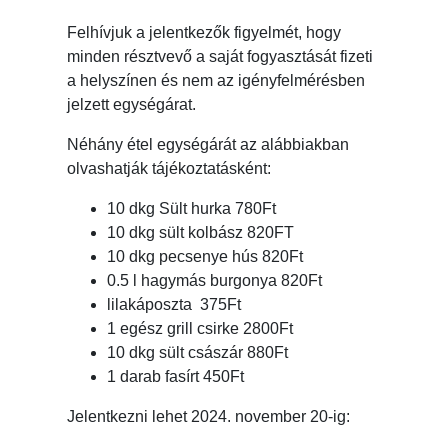
Felhívjuk a jelentkezők figyelmét, hogy
minden résztvevő a saját fogyasztását fizeti
a helyszínen és nem az igényfelmérésben
jelzett egységárat.
Néhány étel egységárát az alábbiakban
olvashatják tájékoztatásként:
10 dkg Sült hurka 780Ft
10 dkg sült kolbász 820FT
10 dkg pecsenye hús 820Ft
0.5 l hagymás burgonya 820Ft
lilakáposzta 375Ft
1 egész grill csirke 2800Ft
10 dkg sült császár 880Ft
1 darab fasírt 450Ft
Jelentkezni lehet 2024. november 20-ig: