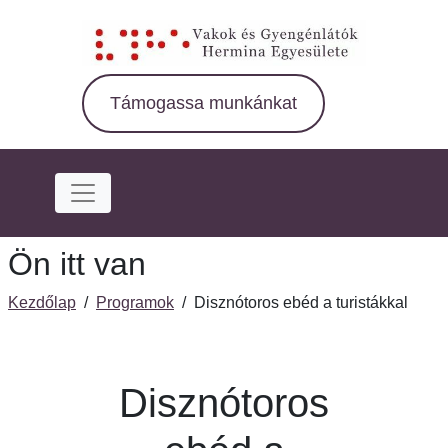
Ugrás
a
fő
régióra
Támogassa munkánkat
Ön itt van
Kezdőlap
/
Programok
/
Disznótoros ebéd a turistákkal
Disznótoros