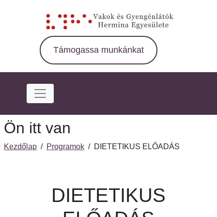
Ugrás
a
fő
régióra
Támogassa munkánkat
Ön itt van
Kezdőlap
/
Programok
/
DIETETIKUS ELŐADÁS
DIETETIKUS