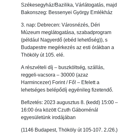
Székesegyház/Bazilika, Várlátogatás, majd
Bakonszeg: Bessenyei György Emlékház
3. nap: Debrecen: Városnézés, Déri
Múzeum meglátogatása, szabadprogram
(például Nagyerdő (ebéd lehetőség)), s
Budapestre megérkezés az esti órákban a
Thököly út 105. elé.
A részvételi díj – buszköltség, szállás,
reggeli-vacsora – 30000 (azaz
Harmincezer) Forint / Fő! – Efelett a
lehetséges belépődíj egyénileg fizetendő.
Befizetés: 2023 augusztus 8. (kedd) 15:00 –
16:00 óra között Czuth Gábornénál
egyesületünk irodájában
(1146 Budapest, Thököly út 105-107. 2./26.)