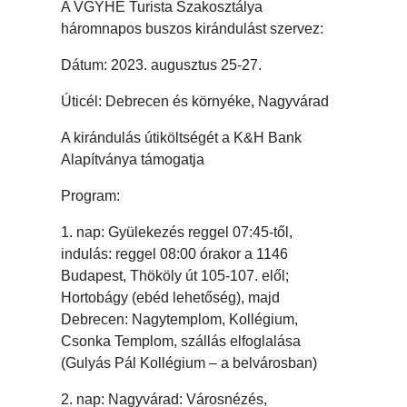
A VGYHE Turista Szakosztálya
háromnapos buszos kirándulást szervez:
Dátum: 2023. augusztus 25-27.
Úticél: Debrecen és környéke, Nagyvárad
A kirándulás útiköltségét a K&H Bank
Alapítványa támogatja
Program:
1. nap: Gyülekezés reggel 07:45-től,
indulás: reggel 08:00 órakor a 1146
Budapest, Thököly út 105-107. elől;
Hortobágy (ebéd lehetőség), majd
Debrecen: Nagytemplom, Kollégium,
Csonka Templom, szállás elfoglalása
(Gulyás Pál Kollégium – a belvárosban)
2. nap: Nagyvárad: Városnézés,