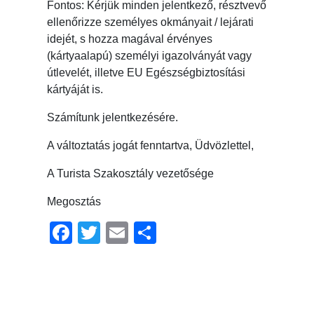
Fontos: Kérjük minden jelentkező, résztvevő
ellenőrizze személyes okmányait / lejárati
idejét, s hozza magával érvényes
(kártyaalapú) személyi igazolványát vagy
útlevelét, illetve EU Egészségbiztosítási
kártyáját is.
Számítunk jelentkezésére.
A változtatás jogát fenntartva, Üdvözlettel,
A Turista Szakosztály vezetősége
Megosztás
Facebook
Twitter
Email
Ossza
meg