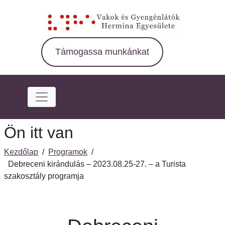
Ugrás
a
fő
régióra
Támogassa munkánkat
Ön itt van
Kezdőlap
/
Programok
/
Debreceni kirándulás – 2023.08.25-27. – a Turista
szakosztály programja