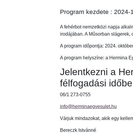
Program kezdete : 2024-
A fehérbot nemzetközi napja alkal
irodájában. A Műsorban slágerek, 
A program időpontja: 2024. október
A program helyszíne: a Hermina Egy
Jelentkezni a He
félfogadási időbe
06/1 273-0755
info@herminaegyesulet.hu
Várjuk mindazokat, akik egy kellem
Bereczk Istvánné