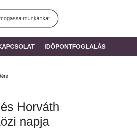
mogassa munkánkat
KAPCSOLAT
IDŐPONTFOGLALÁS
tére
 és Horváth
közi napja