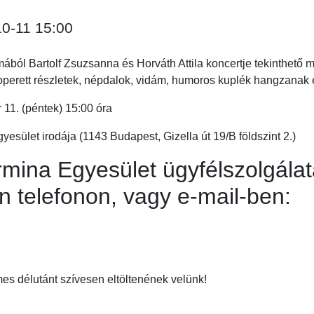
10-11 15:00
mából Bartolf Zsuzsanna és Horváth Attila koncertje tekinthető
operett részletek, népdalok, vidám, humoros kuplék hangzanak e
 11. (péntek) 15:00 óra
esület irodája (1143 Budapest, Gizella út 19/B földszint 2.)
rmina Egyesület ügyfélszolgálat
n telefonon, vagy e-mail-ben:
es délutánt szívesen eltöltenének velünk!