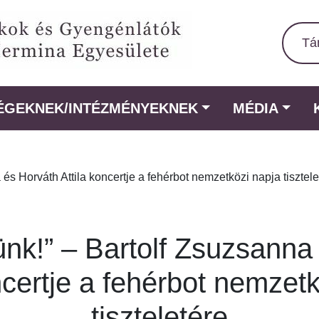
Tá
ÉGEKNEK/INTÉZMÉNYEKNEK
MÉDIA
és Horváth Attila koncertje a fehérbot nemzetközi napja tisztele
ünk!” – Bartolf Zsuzsanna
ncertje a fehérbot nemzet
tiszteletére