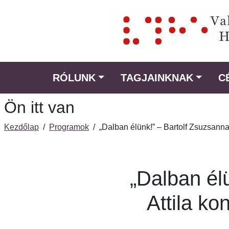
Ugrás
a
fő
régióra
RÓLUNK
TAGJAINKNAK
C
Ön itt van
Kezdőlap
/
Programok
/
„Dalban élünk!” – Bartolf Zsuzsanna 
„Dalban él
Attila ko