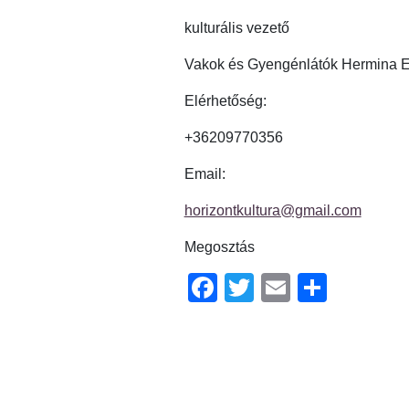
kulturális vezető
Vakok és Gyengénlátók Hermina E
Elérhetőség:
+36209770356
Email:
horizontkultura@gmail.com
Megosztás
Facebook
Twitter
Email
Ossz
meg