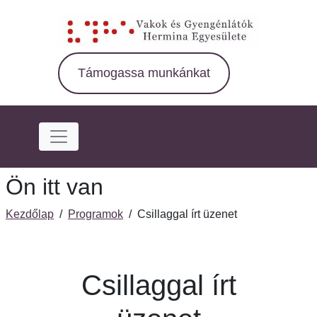
Ugrás
a
fő
régióra
Támogassa munkánkat
Ön itt van
Kezdőlap
/
Programok
/
Csillaggal írt üzenet
Csillaggal írt