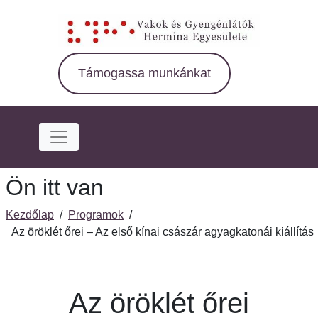
Ugrás
a
fő
régióra
Támogassa munkánkat
Ön itt van
Kezdőlap
/
Programok
/
Az öröklét őrei – Az első kínai császár agyagkatonái kiállítás
Az öröklét őrei