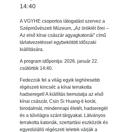
14:40
A VGYHE csoportos látogatást szervez a
Szépművészeti Múzeum, „Az öröklét őrei –
Az első kínai császár agyagkatonái” című
tárlatvezetéssel egybekötött időszaki
kiállítására.
A program időpontja: 2026. január 22.
csütörtök 14:40.
Fedezzük fel a világ egyik leghíresebb
régészeti kincsét: a kínai terrakotta
hadsereget! A kiállítás bemutatja az első
kínai császár, Csin Si Huang-ti korát,
birodalmát, mindennapi életét, hadseregét
és a túlvilágra szánt tárgyakat. Látványos
terrakotta katonák, szertartási eszközök és
egyedülálló régészeti leletek várják a